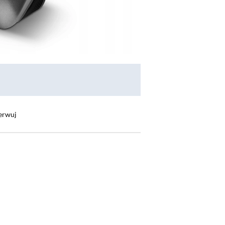
erwuj
ę