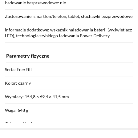
Ładowanie bezprzewodowe: nie
Zastosowanie: smartfon/telefon, tablet, słuchawki bezprzewodowe
Informacje dodatkowe: wskaźnik naładowania baterii (wyświetlacz
LED), technologia szybkiego ładowania Power Delivery
Parametry fizyczne
Seria: EnerFill
Kolor: czarny
Wymiary: 154,8 × 69,4 × 41,5 mm
Waga: 648 g
Odporność: nie
Sekcja pominięta
Zostałeś przeniesiony do opinii
Zostałeś przeniesiony do pytań i odpowiedzi
Informacje o bezpieczeństwie: Pobierz