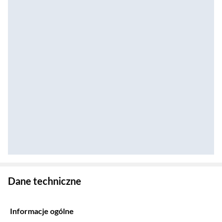
Zostałeś przeniesiony do danych technicznych produktu
Dane techniczne
Informacje ogólne