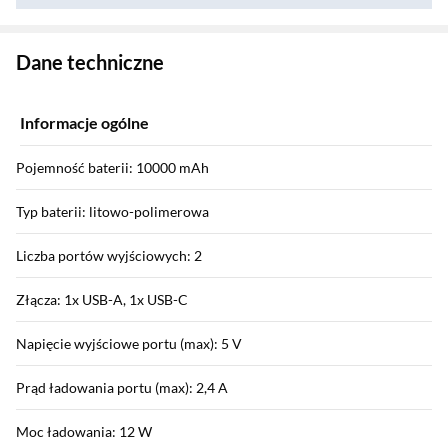
Zostałeś przeniesiony do danych technicznych produktu
Dane techniczne
Informacje ogólne
Pojemność baterii: 10000 mAh
Typ baterii: litowo-polimerowa
Liczba portów wyjściowych: 2
Złącza: 1x USB-A, 1x USB-C
Napięcie wyjściowe portu (max): 5 V
Prąd ładowania portu (max): 2,4 A
Moc ładowania: 12 W