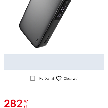
Porównaj
Obserwuj
282
47
zł