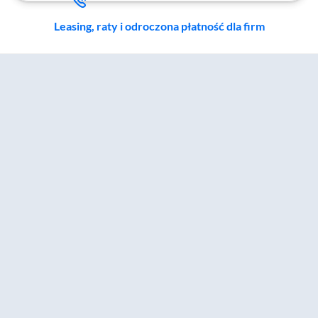
Leasing, raty i odroczona płatność dla firm
Zostałeś przeniesiony do sekcji akcesoriów