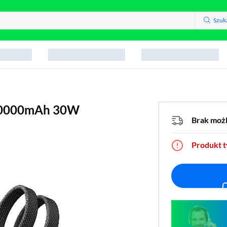
Szuk
 10000mAh 30W
Brak moż
Produkt 