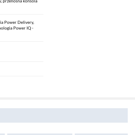
y, przenośna konsola
ia Power Delivery,
ologia Power IQ -