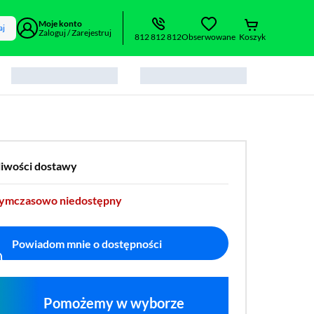
Moje konto
aj
Zaloguj / Zarejestruj
812 812 812
Obserwowane
Koszyk
liwości dostawy
tymczasowo niedostępny
Powiadom mnie o dostępności
Pomożemy w wyborze