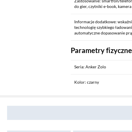
Zastosowanie: smartfon/telefon
do gier, czytniki e-book, kam
Informacje dodatkowe: wskaźnik
technologię szybkiego ładowan
automatyczne dopasowanie prąd
Parametry fizyczne
Seria: Anker Zolo
Kolor: czarny
Sekcja pominięta
Wymiary: 110 x 66 x 25 mm
Zostałeś przeniesiony do opinii
Zostałeś przeniesiony do pytań i odpowiedzi
Waga: 217 g
Odporność: nie