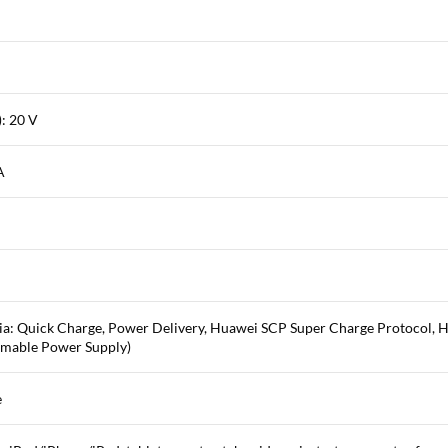
: 20 V
A
ia: Quick Charge, Power Delivery, Huawei SCP Super Charge Protocol, 
mmable Power Supply)
e