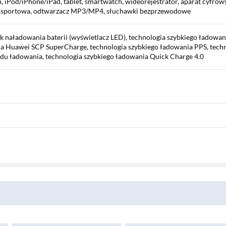
, iPod/iPhone/iPad, tablet, smartwatch, wideorejestrator, aparat cyfrow
era sportowa, odtwarzacz MP3/MP4, słuchawki bezprzewodowe
 naładowania baterii (wyświetlacz LED), technologia szybkiego ładowan
ia Huawei SCP SuperCharge, technologia szybkiego ładowania PPS, techn
u ładowania, technologia szybkiego ładowania Quick Charge 4.0