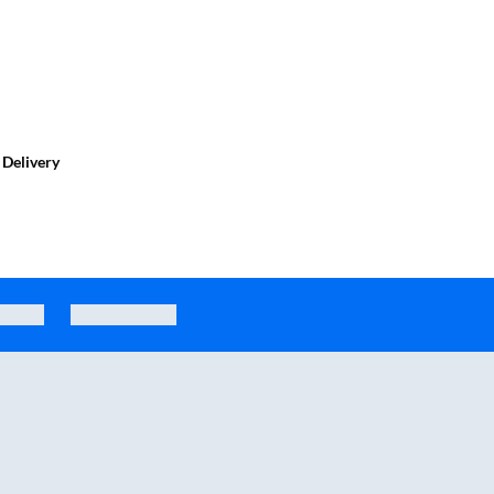
ę
Delivery