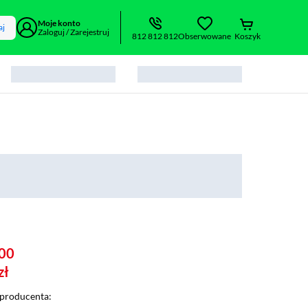
Moje konto
aj
Zaloguj / Zarejestruj
812 812 812
Obserwowane
Koszyk
00
zł
producenta: