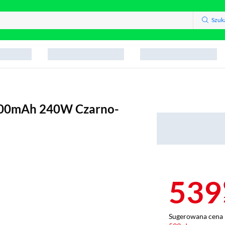
Szuk
600mAh 240W Czarno-
539
Sugerowana cena 