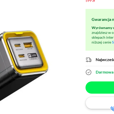
599 zł
Gwarancja na
Wyrównamy ce
znajdziesz w 
sklepach inte
niższej cenie
S
Najwcześn
Darmowa 