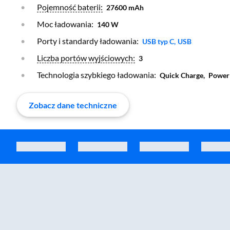
Otwórz warstwę
Pojemność baterii:
27600 mAh
Moc ładowania:
140 W
Porty i standardy ładowania:
Otwórz warstwę
Otwórz warstw
USB typ C,
USB
Otwórz warstwę
Liczba portów wyjściowych:
3
Technologia szybkiego ładowania:
Quick Charge,
Power 
Zobacz dane techniczne
Zostałeś przeniesiony do sekcji akcesoriów