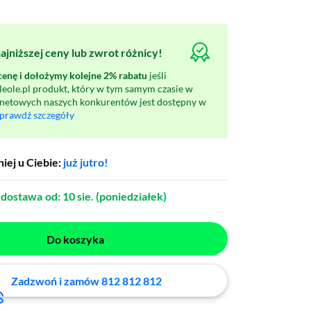
jniższej ceny lub zwrot różnicy!
nę i dołożymy kolejne 2% rabatu
jeśli
oleole.pl produkt, który w tym samym czasie w
rnetowych naszych konkurentów jest dostępny w
prawdź szczegóły
iej u Ciebie:
już jutro!
dostawa
od: 10 sie. (poniedziałek)
Do koszyka
Zadzwoń i zamów 812 812 812