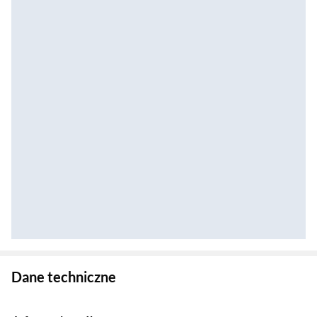
Zostałeś przeniesiony do danych technicznych produktu
Dane techniczne