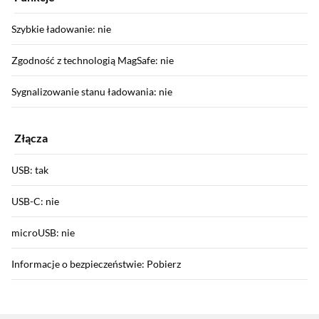
Szybkie ładowanie: nie
Zgodność z technologią MagSafe: nie
Sygnalizowanie stanu ładowania: nie
Złącza
USB: tak
USB-C: nie
microUSB: nie
Informacje o bezpieczeństwie: Pobierz
Sekcja pominięta
Gwarancja