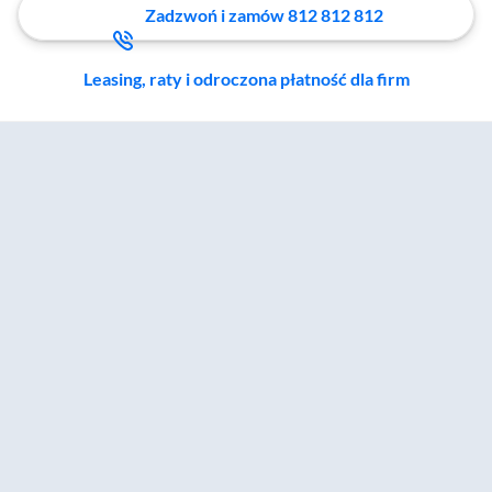
Zadzwoń i zamów 812 812 812
Leasing, raty i odroczona płatność dla firm
Zostałeś przeniesiony do sekcji akcesoriów