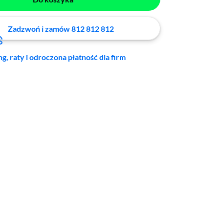
Zadzwoń i zamów 812 812 812
ng, raty i odroczona płatność dla firm