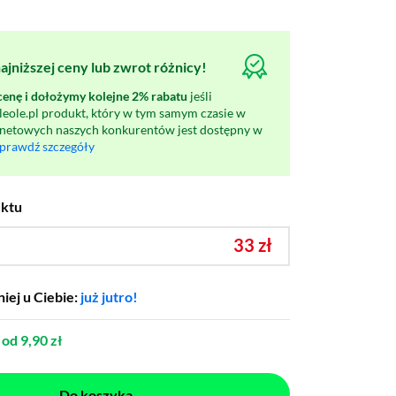
jniższej ceny lub zwrot różnicy!
nę i dołożymy kolejne 2% rabatu
jeśli
oleole.pl produkt, który w tym samym czasie w
rnetowych naszych konkurentów jest dostępny w
prawdź szczegóły
uktu
33 zł
iej u Ciebie:
już jutro!
od 9,90 zł
Do koszyka