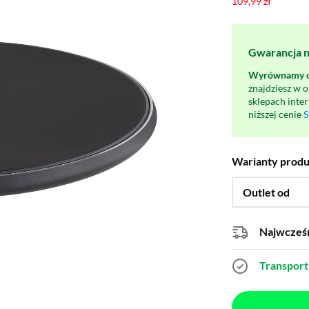
109,99 zł
Gwarancja na
Wyrównamy ce
znajdziesz w 
sklepach inte
niższej cenie
S
Warianty prod
Outlet od
Najwcześn
Transport 