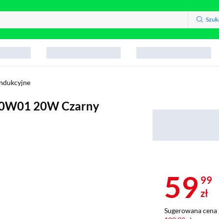
Szuk
indukcyjne
20W01 20W Czarny
59
99
zł
Sugerowana cena 