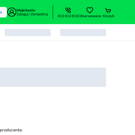
Moje konto
aj
Zaloguj / Zarejestruj
812 812 812
Obserwowane
Koszyk
producenta: