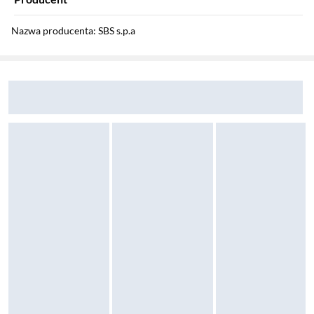
Nazwa producenta: SBS s.p.a
Sekcja pominięta
Zostałeś przeniesiony do opinii
Zostałeś przeniesiony do pytań i odpowiedzi
Marka: Puro
Dane kontaktowe producenta
E-mail: info@sbsmobile.it
Ulica: Via Circonvallazione s/n
Kod pocztowy: 28010
Miasto: Miasino
Kraj: Włochy
Znak zgodności