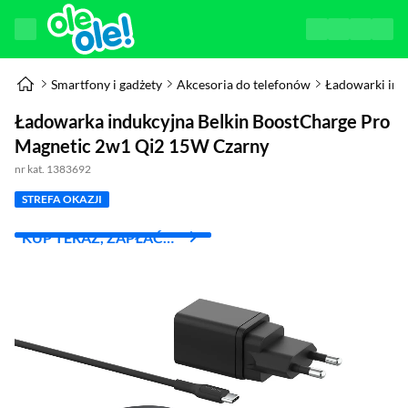
Smartfony i gadżety
Akcesoria do telefonów
Ładowarki ind
Ładowarka indukcyjna Belkin BoostCharge Pro
Magnetic 2w1 Qi2 15W Czarny
nr kat. 1383692
STREFA OKAZJI
KUP TERAZ, ZAPŁAĆ
ZA 30 DNI