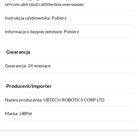
id=com.ubtrobot.catlitterbox.overseaseu
Instrukcja użytkownika: Pobierz
Informacje o bezpieczeństwie: Pobierz
Gwarancja
Gwarancja: 24 miesiące
Producent/Importer
Nazwa producenta: UBTECH ROBOTICS CORP LTD
Marka: UBPet
Sekcja pominięta
Zostałeś przeniesiony do opinii
Zostałeś przeniesiony do pytań i odpowiedzi
Dane kontaktowe osoby odpowiedzialnej