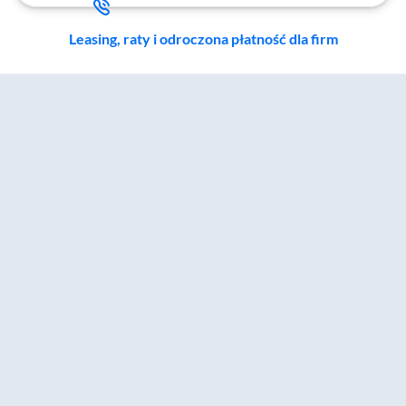
Leasing, raty i odroczona płatność dla firm
Zostałeś przeniesiony do sekcji akcesoriów