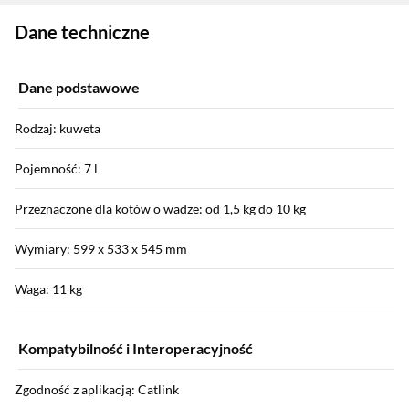
Zostałeś przeniesiony do danych technicznych produktu
Dane techniczne
Dane podstawowe
Rodzaj: kuweta
Pojemność: 7 l
Przeznaczone dla kotów o wadze: od 1,5 kg do 10 kg
Wymiary: 599 x 533 x 545 mm
Waga: 11 kg
Kompatybilność i Interoperacyjność
Zgodność z aplikacją: Catlink