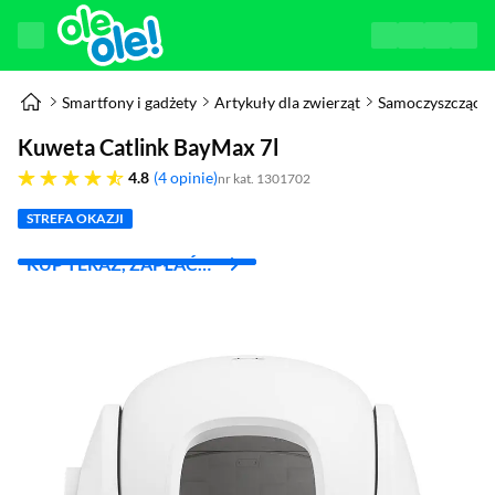
Smartfony i gadżety
Artykuły dla zwierząt
Samoczyszczące 
Kuweta Catlink BayMax 7l
4.8 gwiazdek
4.8
4 opinie
nr kat. 1301702
STREFA OKAZJI
KUP TERAZ, ZAPŁAĆ
ZA 30 DNI