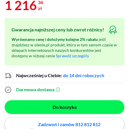
1 216
36
zł
Gwarancja najniższej ceny lub zwrot różnicy!
Wyrównamy cenę i dołożymy kolejne 2% rabatu
jeśli
znajdziesz w oleole.pl produkt, który w tym samym czasie w
sklepach internetowych naszych konkurentów jest
dostępny w niższej cenie
Sprawdź szczegóły
Najwcześniej u Ciebie:
do 14 dni roboczych
Darmowa dostawa
(otworzy się w nowym oknie)
Do koszyka
Zadzwoń i zamów 812 812 812