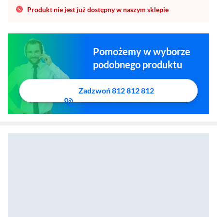
Produkt nie jest już dostępny w naszym sklepie
Pomożemy w wyborze
podobnego produktu
Zadzwoń 812 812 812
Komputer Acer Aspire XC102-RPL Core 5 210H 16GB RAM 512GB Dysk SSD Win11 B
Zostałeś przeniesiony do sekcji akcesoriów
Zostałeś przeniesiony do opisu produktowego