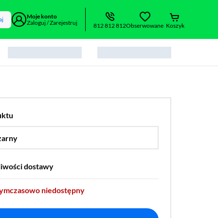
Moje konto
aj
Zaloguj / Zarejestruj
812 812 812
Obserwowane
Koszyk
uktu
zarny
…
liwości dostawy
tymczasowo niedostępny