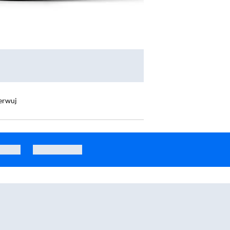
erwuj
e Boom 2 Plus 140W Niebieski
Głośnik Bluetooth Soundcore Boom 2 80W Czarny
Gło