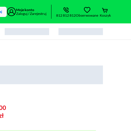
Moje konto
aj
Zaloguj / Zarejestruj
812 812 812
Obserwowane
Koszyk
00
zł