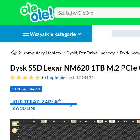
Wszystkie kategorie
Komputery i tablety
Dyski, PenDrive i napędy
Dyski wew
Dysk SSD Lexar NM620 1TB M.2 PCI
pięć gwiazdek
5
1 opinia
nr kat. 1294172
STREFA OKAZJI
KUP TERAZ, ZAPŁAĆ
ZA 30 DNI