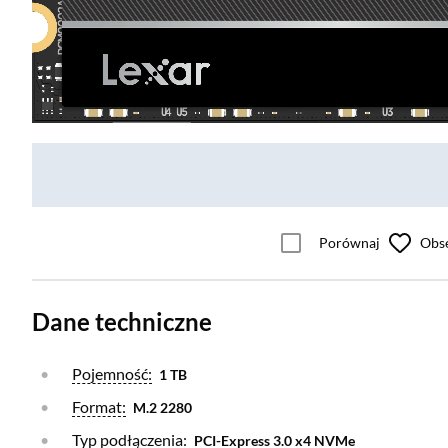
Porównaj
Obs
Dane techniczne
Otwórz warstwę
Pojemność:
1 TB
Otwórz warstwę
Format:
M.2 2280
Otwórz warstwę
Typ podłączenia:
PCI-Express 3.0 x4 NVMe