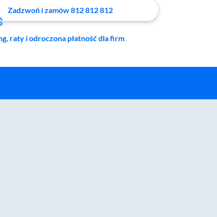
Zadzwoń i zamów 812 812 812
ng, raty i odroczona płatność dla firm