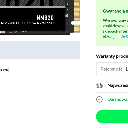
Gwarancja na
Wyrównamy ce
znajdziesz w 
sklepach inte
niższej cenie
S
Warianty prod
Pojemność:
1
erwuj
Najwcześn
Darmowa 