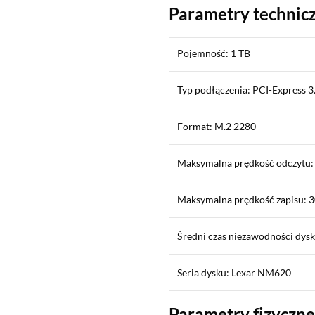
Parametry technic
Pojemność: 1 TB
Typ podłączenia: PCI-Express 
Format: M.2 2280
Maksymalna prędkość odczytu:
Maksymalna prędkość zapisu: 
Średni czas niezawodności dys
Seria dysku: Lexar NM620
Parametry fizyczne