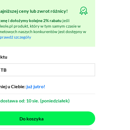
jniższej ceny lub zwrot różnicy!
nę i dołożymy kolejne 2% rabatu
jeśli
oleole.pl produkt, który w tym samym czasie w
rnetowych naszych konkurentów jest dostępny w
prawdź szczegóły
uktu
 TB
…
2 TB,
256 GB,
512 GB
iej u Ciebie:
już jutro!
dostawa
od: 10 sie. (poniedziałek)
Do koszyka