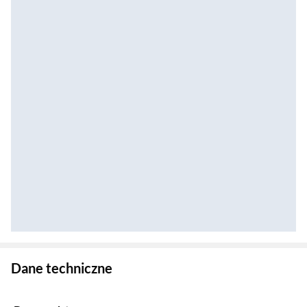
Zostałeś przeniesiony do danych technicznych produktu
Dane techniczne