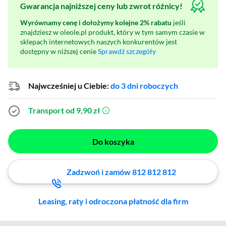
Gwarancja najniższej ceny lub zwrot różnicy!
Wyrównamy cenę i dołożymy kolejne 2% rabatu
jeśli
znajdziesz w oleole.pl produkt, który w tym samym czasie w
sklepach internetowych naszych konkurentów jest
dostępny w niższej cenie
Sprawdź szczegóły
Najwcześniej u Ciebie:
do 3 dni roboczych
Transport od 9,90 zł
(otworzy się w nowym oknie)
Do koszyka
Zadzwoń i zamów 812 812 812
Leasing, raty i odroczona płatność dla firm
Zostałeś przeniesiony do sekcji akcesoriów