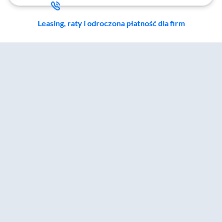
Leasing, raty i odroczona płatność dla firm
Zostałeś przeniesiony do sekcji akcesoriów