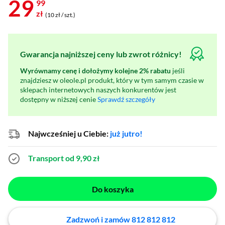
29
99
zł
(10 zł / szt.)
Gwarancja najniższej ceny lub zwrot różnicy!
Wyrównamy cenę i dołożymy kolejne 2% rabatu
jeśli
znajdziesz w oleole.pl produkt, który w tym samym czasie w
sklepach internetowych naszych konkurentów jest
dostępny w niższej cenie
Sprawdź szczegóły
Najwcześniej u Ciebie:
już jutro!
Transport od 9,90 zł
Do koszyka
Zadzwoń i zamów 812 812 812