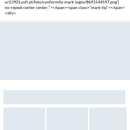
url('//f01.osfr.pl/foto/conformity-mark-logos/8691544597.png')
no-repeat center center;"></span><span class="mark-tip"></span>
</div>
Sekcja pominięta
Zostałeś przeniesiony do opinii
Zostałeś przeniesiony do pytań i odpowiedzi
Worki Catlink Do kuwety Open X
Sekcja: Ostatnio oglądane produkty
Filtr PetKit wymienne do pochłaniacza zapachów Pur