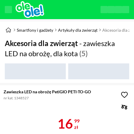
Smartfony i gadżety
Artykuły dla zwierząt
Akcesoria dla zw
Akcesoria dla zwierząt
- zawieszka
LED na obrożę, dla kota
(5)
Zawieszka LED na obrożę PetiGIO PETI-TO-GO
nr kat. 1348527
Cena 16,99 z
16
99
zł