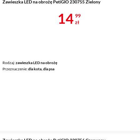
Zawieszka LED na obrożę PetiGIO 230755 Zielony
Cena 14,99 z
14
99
zł
Rodzaj
zawieszka LED na obrożę
Przeznaczenie
dla kota, dla psa