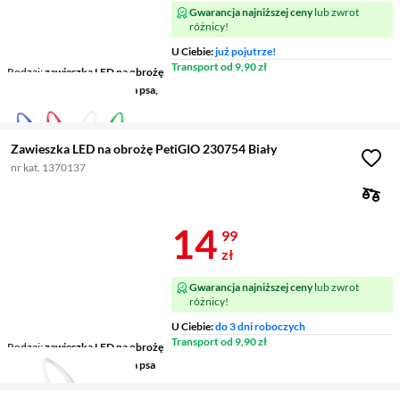
Gwarancja najniższej ceny
lub zwrot
różnicy!
U Ciebie:
już pojutrze!
Transport od 9,90 zł
Rodzaj
zawieszka LED na obrożę
Przeznaczenie
dla kota, dla psa,
dla królika
Zawieszka LED na obrożę PetiGIO 230754 Biały
nr kat. 1370137
Cena 14,99 z
14
99
zł
Gwarancja najniższej ceny
lub zwrot
różnicy!
U Ciebie:
do 3 dni roboczych
Transport od 9,90 zł
Rodzaj
zawieszka LED na obrożę
Przeznaczenie
dla kota, dla psa