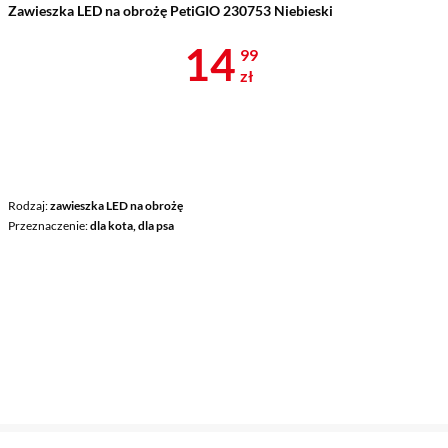
Zawieszka LED na obrożę PetiGIO 230753 Niebieski
Cena 14,99 z
14
99
zł
Rodzaj
zawieszka LED na obrożę
Przeznaczenie
dla kota, dla psa