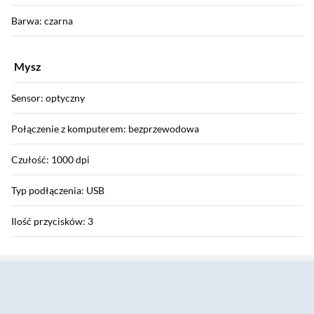
Barwa: czarna
Mysz
Sensor: optyczny
Połączenie z komputerem: bezprzewodowa
Czułość: 1000 dpi
Typ podłączenia: USB
Ilość przycisków: 3
Sekcja pominięta
Ilość rolek: 1
Podświetlane elementy: nie
Informacje: Łączność bezprzewodowa w paśmie 2,4 GHz,