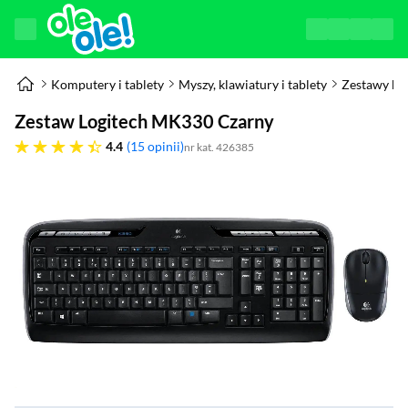
Komputery i tablety
Myszy, klawiatury i tablety
Zestawy kla
Zestaw Logitech MK330 Czarny
4.4 gwiazdek
4.4
15 opinii
nr kat. 426385