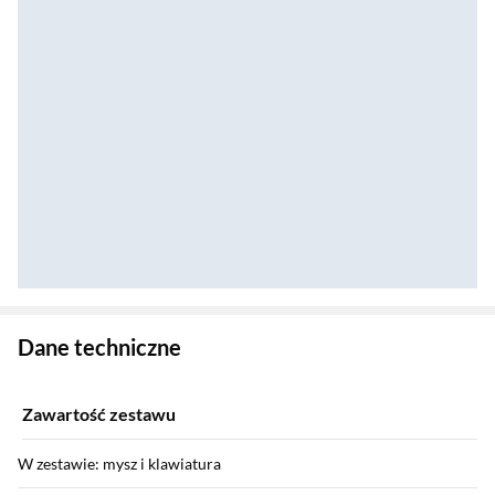
Zostałeś przeniesiony do danych technicznych produktu
Dane techniczne
Zawartość zestawu
W zestawie: mysz i klawiatura