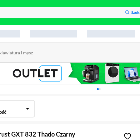
Szuk
klawiatura i mysz
Karuzela z banerami, aktu
ość
rust GXT 832 Thado Czarny