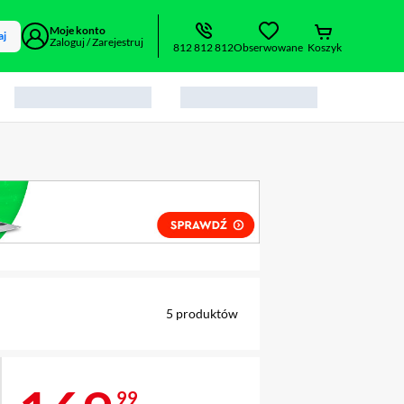
Moje konto
aj
Zaloguj / Zarejestruj
812 812 812
Obserwowane
Koszyk
alny element 1 z 2
5
produktów
99