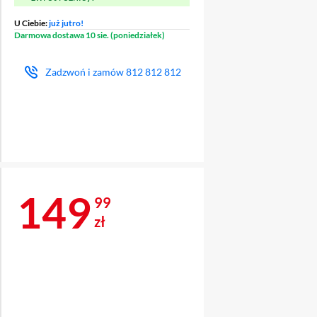
U Ciebie:
już jutro!
Darmowa dostawa 10 sie. (poniedziałek)
Zadzwoń i zamów
812 812 812
Cena 149,99 zł
149
99
zł