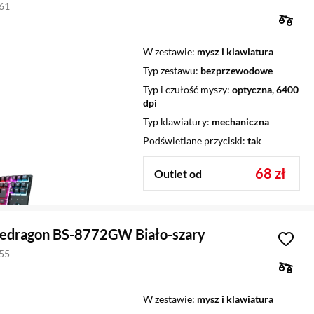
461
W zestawie
mysz i klawiatura
Typ zestawu
bezprzewodowe
Typ i czułość myszy
optyczna, 6400
dpi
Typ klawiatury
mechaniczna
Podświetlane przyciski
tak
68 zł
Outlet od
edragon BS-8772GW Biało-szary
955
W zestawie
mysz i klawiatura