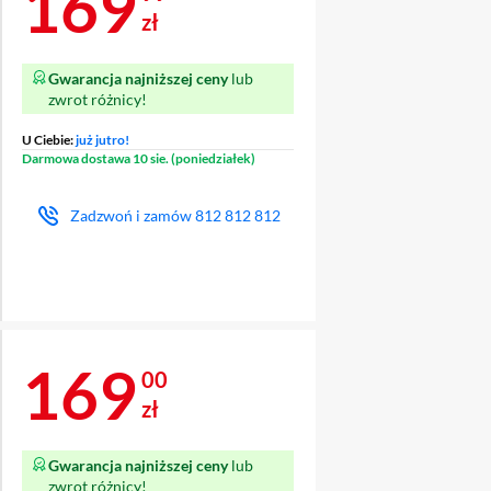
Cena 169,99 zł
169
zł
Gwarancja najniższej ceny
lub
zwrot różnicy!
U Ciebie:
już jutro!
Darmowa dostawa 10 sie. (poniedziałek)
Zadzwoń i zamów
812 812 812
Cena 169 zł
169
00
zł
Gwarancja najniższej ceny
lub
zwrot różnicy!