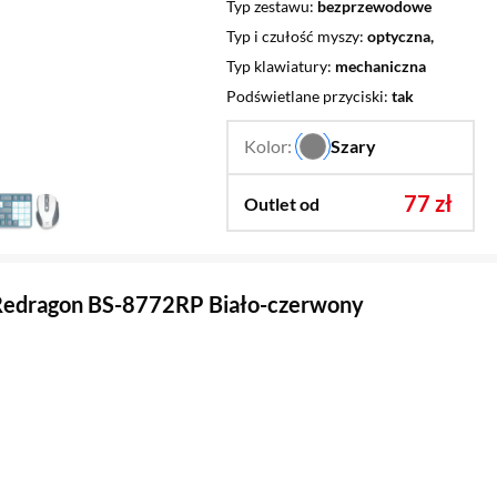
Typ zestawu
bezprzewodowe
Typ i czułość myszy
optyczna,
Typ klawiatury
mechaniczna
Podświetlane przyciski
tak
Kolor:
Szary
…
77 zł
Outlet od
Redragon BS-8772RP Biało-czerwony