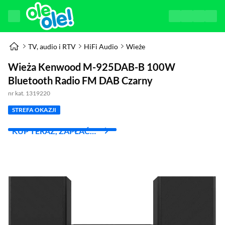
TV, audio i RTV
HiFi Audio
Wieże
Wieża Kenwood M-925DAB-B 100W
Bluetooth Radio FM DAB Czarny
nr kat. 1319220
STREFA OKAZJI
KUP TERAZ, ZAPŁAĆ
ZA 30 DNI