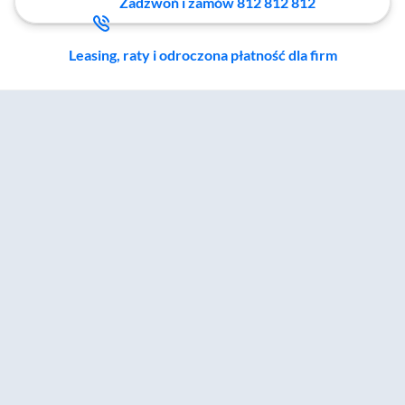
Zadzwoń i zamów 812 812 812
Leasing, raty i odroczona płatność dla firm
Zostałeś przeniesiony do sekcji akcesoriów