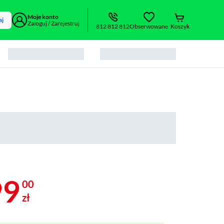
Moje konto
aj
Zaloguj / Zarejestruj
812 812 812
Obserwowane
Koszyk
99
00
zł