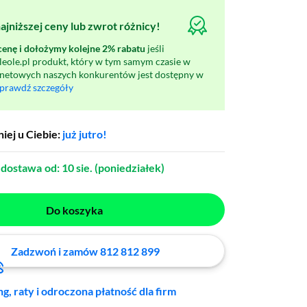
jniższej ceny lub zwrot różnicy!
nę i dołożymy kolejne 2% rabatu
jeśli
oleole.pl produkt, który w tym samym czasie w
rnetowych naszych konkurentów jest dostępny w
prawdź szczegóły
iej u Ciebie:
już jutro!
dostawa
od: 10 sie. (poniedziałek)
Do koszyka
Zadzwoń i zamów 812 812 899
ng, raty i odroczona płatność dla firm