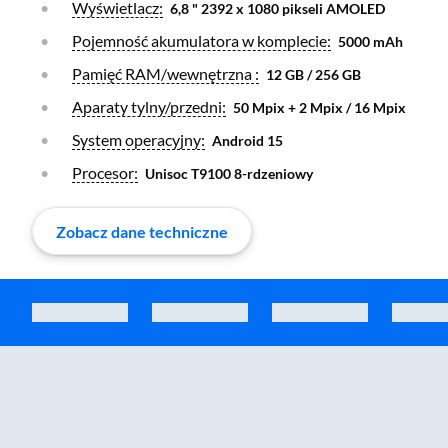
Otwórz warstwę
Wyświetlacz:
6,8 " 2392 x 1080 pikseli AMOLED
Otwórz warstwę
Pojemność akumulatora w komplecie:
5000 mAh
Otwórz warstwę
Pamięć RAM/wewnętrzna :
12 GB / 256 GB
Otwórz warstwę
Aparaty tylny/przedni:
50 Mpix + 2 Mpix / 16 Mpix
Otwórz warstwę
System operacyjny:
Android 15
Otwórz warstwę
Procesor:
Unisoc T9100 8-rdzeniowy
Zobacz dane techniczne
Zostałeś przeniesiony do sekcji akcesoriów