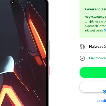
Gwarancja na
Wyrównamy ce
znajdziesz w 
sklepach inte
niższej cenie
S
Najwcześn
Darmowa 
Leasi