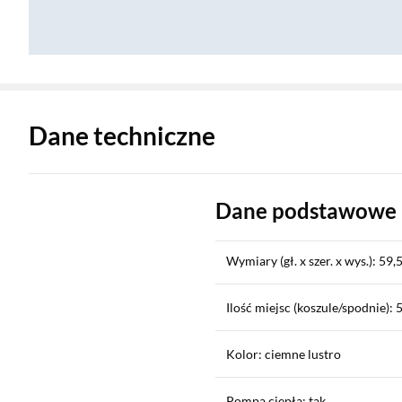
Zostałeś przeniesiony do danych technicznych produktu
Dane techniczne
Dane podstawowe
Wymiary (gł. x szer. x wys.): 59,
Ilość miejsc (koszule/spodnie): 5
Kolor: ciemne lustro
Pompa ciepła: tak