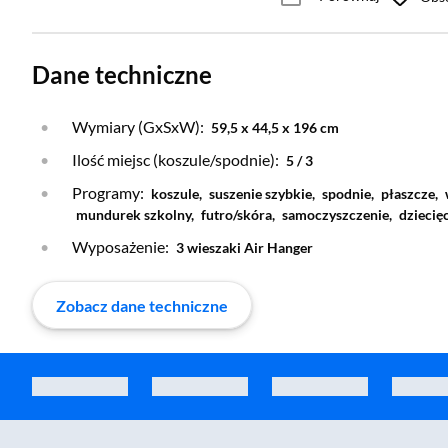
Dane techniczne
Wymiary (GxSxW):
59,5 x 44,5 x 196 cm
Ilość miejsc (koszule/spodnie):
5 / 3
Programy:
koszule,
suszenie szybkie,
spodnie,
płaszcze,
mundurek szkolny,
futro/skóra,
samoczyszczenie,
dziecię
Wyposażenie:
3 wieszaki Air Hanger
Zobacz dane techniczne
Zostałeś przeniesiony do sekcji akcesoriów