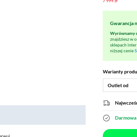
7 999 zł
Gwarancja na
Wyrównamy ce
znajdziesz w 
sklepach inte
niższej cenie
S
Warianty prod
Outlet od
Najwcześn
Darmowa 
erwuj