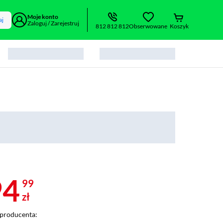
Moje konto
aj
Zaloguj / Zarejestruj
812 812 812
Obserwowane
Koszyk
94
99
zł
producenta: