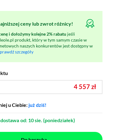
jniższej ceny lub zwrot różnicy!
nę i dołożymy kolejne 2% rabatu
jeśli
oleole.pl produkt, który w tym samym czasie w
rnetowych naszych konkurentów jest dostępny w
prawdź szczegóły
uktu
4 557 zł
iej u Ciebie:
już dziś!
dostawa
od: 10 sie. (poniedziałek)
Do koszyka