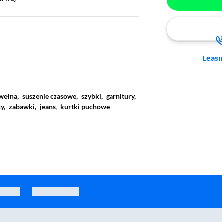
Leasi
wełna,
suszenie czasowe,
szybki,
garnitury,
cy,
zabawki,
jeans,
kurtki puchowe