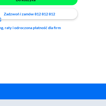
Zadzwoń i zamów 812 812 812
ng, raty i odroczona płatność dla firm