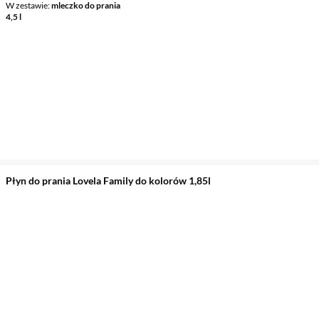
W zestawie
mleczko do prania
4,5 l
Płyn do prania Lovela Family do kolorów 1,85l