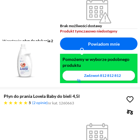
Brak możliwości dostawy
Produkt tymczasowo niedostępny
W zestawie
płyn do płukania 2
Powiadom mnie
litry
Pomożemy w wyborze podobnego
produktu
Zadzwoń
812 812 812
Płyn do prania Lovela Baby do bieli 4,5l
pięć gwiazdek
5
2 opinie
nr kat. 1260663