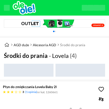
Karuzela z banerami, aktualny element 1 z 
AGD duże
Akcesoria AGD
Środki do prania
Środki do prania
- Lovela
(4)
Płyn do zmiękczania Lovela Baby 2l
trzy gwiazdki
3
1 opinia
nr kat. 1260661