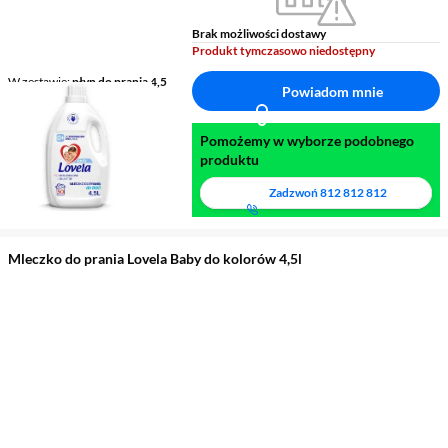
Brak możliwości dostawy
Produkt tymczasowo niedostępny
W zestawie
płyn do prania 4,5
Powiadom mnie
litra
Pomożemy w wyborze podobnego
produktu
Zadzwoń
812 812 812
Mleczko do prania Lovela Baby do kolorów 4,5l