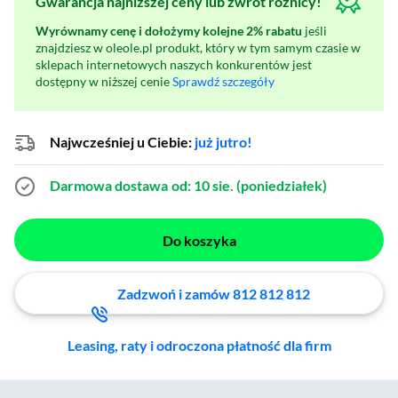
Gwarancja najniższej ceny lub zwrot różnicy!
Wyrównamy cenę i dołożymy kolejne 2% rabatu
jeśli
znajdziesz w oleole.pl produkt, który w tym samym czasie w
sklepach internetowych naszych konkurentów jest
dostępny w niższej cenie
Sprawdź szczegóły
Najwcześniej u Ciebie:
już jutro!
Darmowa dostawa
od: 10 sie. (poniedziałek)
Do koszyka
Zadzwoń i zamów 812 812 812
Leasing, raty i odroczona płatność dla firm
Zostałeś przeniesiony do sekcji akcesoriów