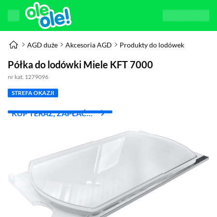
AGD duże
Akcesoria AGD
Produkty do lodówek
Półka do lodówki Miele KFT 7000
nr kat. 1279096
STREFA OKAZJI
KUP TERAZ, ZAPŁAĆ
ZA 30 DNI