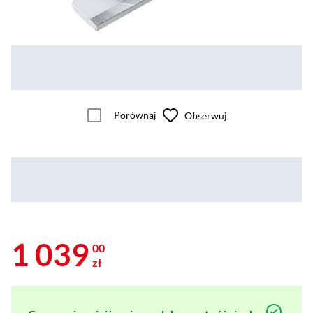
Porównaj
Obserwuj
1 039
00
zł