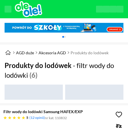
Karuzela z banerami, aktualny element 1 z 
AGD duże
Akcesoria AGD
Produkty do lodówek
Produkty do lodówek
- filtr wody do
lodówki
(6)
Filtr wody do lodówki Samsung HAFEX/EXP
pięć gwiazdek
5
12 opinii
nr kat. 110832