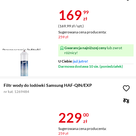
Cena 169,99 
169
99
zł
(169,99 zł / szt.)
Sugerowana cena producenta:
259 zł
Gwarancja najniższej ceny
lub zwrot
Przeznaczenie
lodówki
różnicy!
Filtr
zewnętrzny
U Ciebie:
już jutro!
Darmowa dostawa 10 sie. (poniedziałek)
Filtr wody do lodówki Samsung HAF-QIN/EXP
nr kat. 1269484
Cena 229 zł
229
00
zł
Sugerowana cena producenta:
259 zł