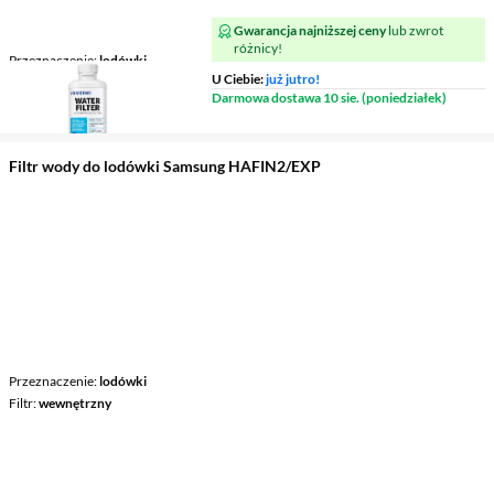
Gwarancja najniższej ceny
lub zwrot
różnicy!
Przeznaczenie
lodówki
U Ciebie:
już jutro!
Filtr
wewnętrzny
Darmowa dostawa 10 sie. (poniedziałek)
Filtr wody do lodówki Samsung HAFIN2/EXP
Przeznaczenie
lodówki
Filtr
wewnętrzny