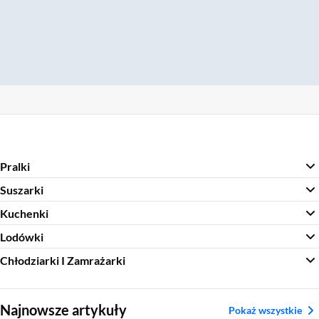
Pralki
Suszarki
Kuchenki
Lodówki
Chłodziarki I Zamrażarki
Sekcja pominięta
Najnowsze artykuły
Pokaż wszystkie