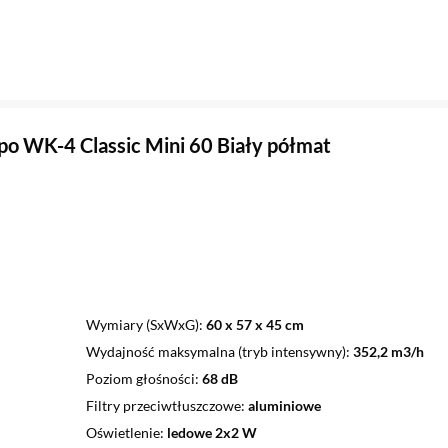
o WK-4 Classic Mini 60 Biały półmat
Wymiary (SxWxG)
60 x 57 x 45 cm
Wydajność maksymalna (tryb intensywny)
352,2 m3/h
Poziom głośności
68 dB
Filtry przeciwtłuszczowe
aluminiowe
Oświetlenie
ledowe 2x2 W