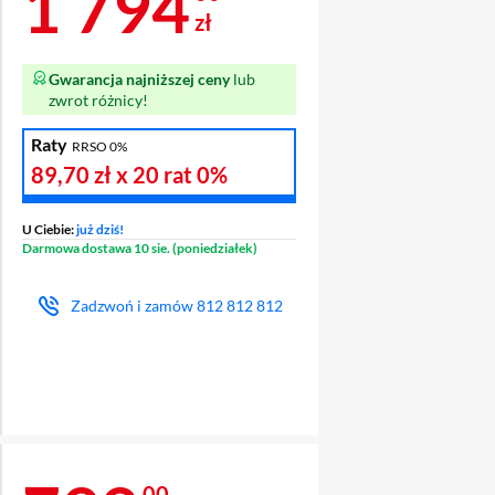
Cena 1 794 zł
1 794
zł
Gwarancja najniższej ceny
lub
zwrot różnicy!
Raty
RRSO 0%
89,70 zł
x 20 rat
0%
U Ciebie:
już dziś!
Darmowa dostawa 10 sie. (poniedziałek)
Zadzwoń i zamów
812 812 812
00