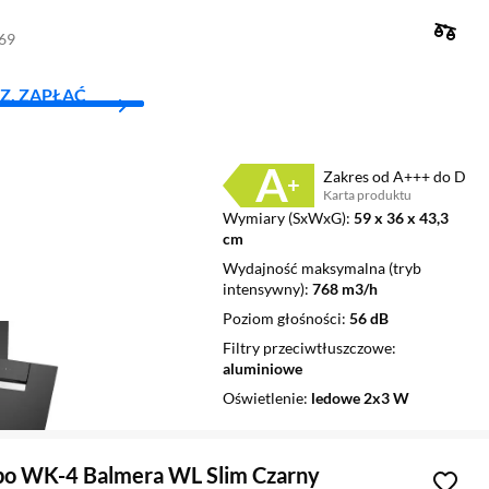
369
Z, ZAPŁAĆ
Zakres od A+++ do D
Karta produktu
Plik w formacie pdf
(otworzy się w nowym oknie)
Wymiary (SxWxG)
59 x 36 x 43,3
cm
Wydajność maksymalna (tryb
intensywny)
768 m3/h
Poziom głośności
56 dB
Filtry przeciwtłuszczowe
aluminiowe
Oświetlenie
ledowe 2x3 W
o WK-4 Balmera WL Slim Czarny