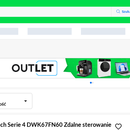
Szuk
Karuzela z banerami, aktu
ość
ch Serie 4 DWK67FN60 Zdalne sterowanie