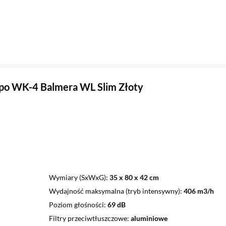
po WK-4 Balmera WL Slim Złoty
Wymiary (SxWxG)
35 x 80 x 42 cm
Wydajność maksymalna (tryb intensywny)
406 m3/h
Poziom głośności
69 dB
Filtry przeciwtłuszczowe
aluminiowe