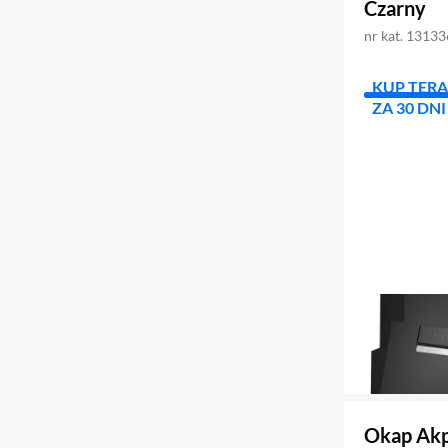
Czarny
nr kat. 1313
KUP TERA
ZA 30 DNI
Okap Akp