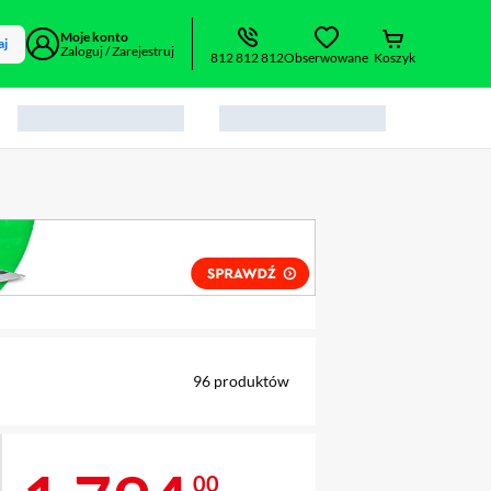
Moje konto
aj
Zaloguj / Zarejestruj
812 812 812
Obserwowane
Koszyk
alny element 1 z 2
96
produktów
00