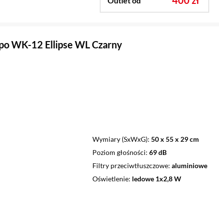
Outlet od
o WK-12 Ellipse WL Czarny
Wymiary (SxWxG)
50 x 55 x 29 cm
Poziom głośności
69 dB
Filtry przeciwtłuszczowe
aluminiowe
Oświetlenie
ledowe 1x2,8 W