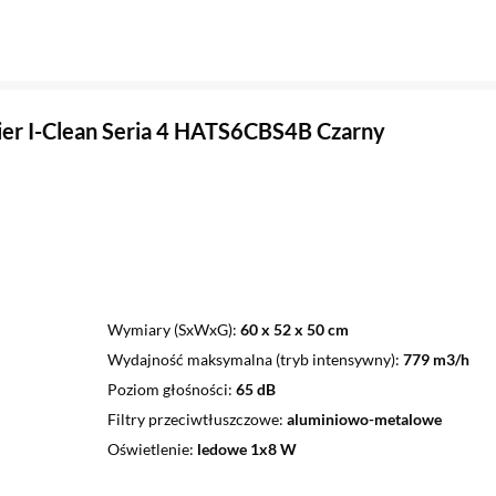
er I-Clean Seria 4 HATS6CBS4B Czarny
Wymiary (SxWxG)
60 x 52 x 50 cm
Wydajność maksymalna (tryb intensywny)
779 m3/h
Poziom głośności
65 dB
Filtry przeciwtłuszczowe
aluminiowo-metalowe
Oświetlenie
ledowe 1x8 W