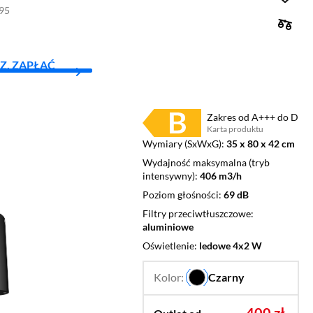
195
Z, ZAPŁAĆ
Zakres od A+++ do D
Karta produktu
Plik w formacie pdf
(otworzy się w nowym oknie)
Wymiary (SxWxG)
35 x 80 x 42 cm
Wydajność maksymalna (tryb
intensywny)
406 m3/h
Poziom głośności
69 dB
Filtry przeciwtłuszczowe
aluminiowe
Oświetlenie
ledowe 4x2 W
Kolor:
Czarny
…
400 zł