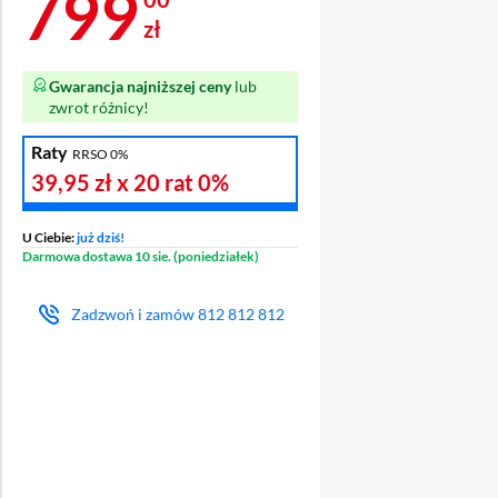
Cena 799 zł
799
zł
Gwarancja najniższej ceny
lub
zwrot różnicy!
Raty
RRSO 0%
39,95 zł
x 20 rat
0%
U Ciebie:
już dziś!
Darmowa dostawa 10 sie. (poniedziałek)
Zadzwoń i zamów
812 812 812