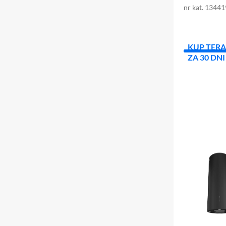
nr kat. 1344
KUP TERA
ZA 30 DNI