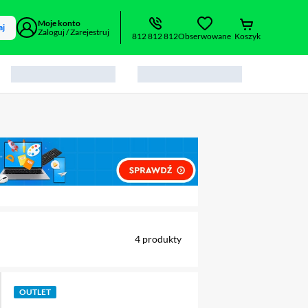
Moje konto
aj
Zaloguj / Zarejestruj
812 812 812
Obserwowane
Koszyk
alny element 1 z 2
4
produkty
OUTLET