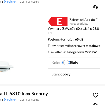
4.1
4 opinie
nr kat. 1203408
Zakres od A++ do E
Karta produktu
Plik w formacie pdf
(otworzy się w nowym oknie)
Wymiary (SxWxG)
60 x 18,4 x 28,8
cm
Poziom głośności
65 dB
Filtry przeciwtłuszczowe
metalowe
Oświetlenie
halogenowe 2x20 W
Kolor:
Biały
…
Stan:
dobry
Zmień
a TL 6310 Inox Srebrny
4.1
4 opinie
nr kat. 1203404