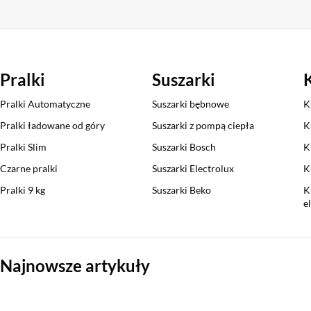
Pralki
Suszarki
Pralki Automatyczne
Suszarki bębnowe
K
Pralki ładowane od góry
Suszarki z pompą ciepła
K
Pralki Slim
Suszarki Bosch
K
Czarne pralki
Suszarki Electrolux
K
Pralki 9 kg
Suszarki Beko
K
e
Sekcja pominięta
Najnowsze artykuły