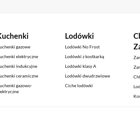
Kuchenki
Lodówki
C
Z
uchenki gazowe
Lodówki No Frost
uchenki elektryczne
Lodówki z kostkarką
Zam
uchenki indukcyjne
Lodówki klasy A
Zam
uchenki ceramiczne
Lodówki dwudrzwiowe
Chł
uchenki gazowo-
Ciche lodówki
Lod
lektryczne
Kos