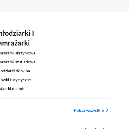
hłodziarki I
amrażarki
rażarki skrzyniowe
rażarki szufladowe
odziarki do wina
ówki turystyczne
tkarki do lodu
Pokaż wszystkie