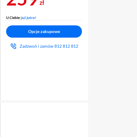
zł
U Ciebie:
już jutro!
Opcje zakupowe
Zadzwoń i zamów
812 812 812