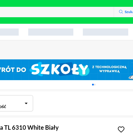
Szuk
Karuzela z banerami, aktu
ość
a TL 6310 White Biały