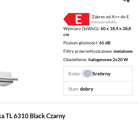
Zakres od A++ do E
Karta produktu
Plik w formacie pdf
(otworzy się w nowym oknie)
Wymiary (SxWxG)
60 x 18,4 x 28,8
cm
Poziom głośności
65 dB
Filtry przeciwtłuszczowe
metalowe
Oświetlenie
halogenowe 2x20 W
Kolor:
Srebrny
…
Stan:
dobry
Zmień
a TL 6310 Black Czarny