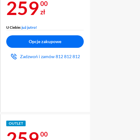
Cena 259 zł
259
00
zł
U Ciebie:
już jutro!
Opcje zakupowe
Zadzwoń i zamów
812 812 812
OUTLET
Cena 259 zł
259
00