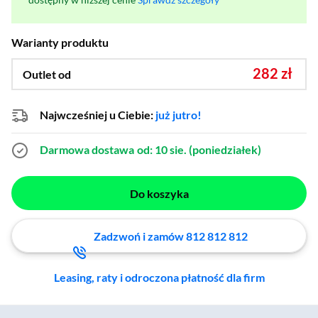
Warianty produktu
282 zł
Outlet od
Najwcześniej u Ciebie:
już jutro!
Darmowa dostawa
od: 10 sie. (poniedziałek)
Do koszyka
Zadzwoń i zamów 812 812 812
Leasing, raty i odroczona płatność dla firm
Zostałeś przeniesiony do sekcji akcesoriów