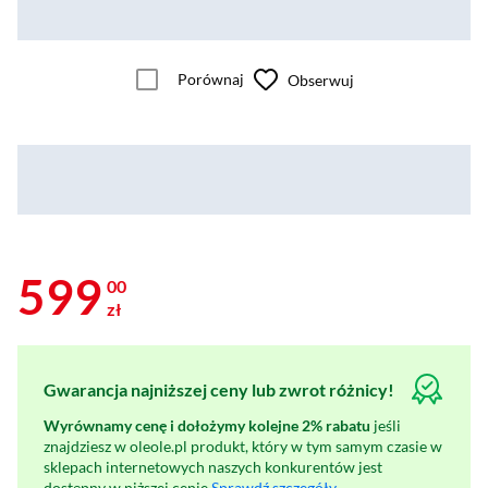
Porównaj
Obserwuj
599
00
zł
Gwarancja najniższej ceny lub zwrot różnicy!
Wyrównamy cenę i dołożymy kolejne 2% rabatu
jeśli
znajdziesz w oleole.pl produkt, który w tym samym czasie w
sklepach internetowych naszych konkurentów jest
dostępny w niższej cenie
Sprawdź szczegóły