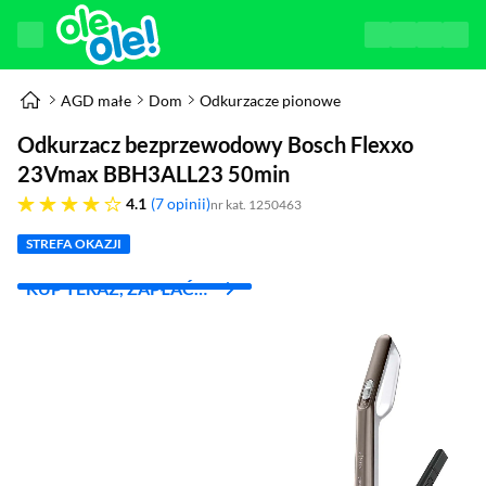
AGD małe
Dom
Odkurzacze pionowe
Odkurzacz bezprzewodowy Bosch Flexxo
23Vmax BBH3ALL23 50min
4.1 gwiazdek
4.1
7 opinii
nr kat. 1250463
STREFA OKAZJI
KUP TERAZ, ZAPŁAĆ
ZA 30 DNI