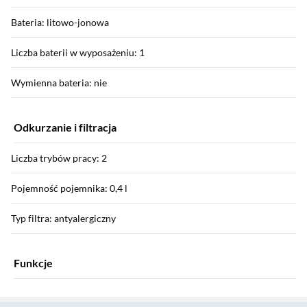
Bateria: litowo-jonowa
Liczba baterii w wyposażeniu: 1
Wymienna bateria: nie
Odkurzanie i filtracja
Liczba trybów pracy: 2
Pojemność pojemnika: 0,4 l
Typ filtra: antyalergiczny
Funkcje
Sekcja pominięta
Regulacja mocy ssania: tak