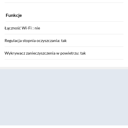
Funkcje
Łączność Wi-Fi : nie
Regulacja stopnia oczyszczania: tak
Wykrywacz zanieczyszczenia w powietrzu: tak
Sekcja pominięta
Wskaźnik wymiany filtra: tak
Wskaźnik szkodliwych gazów: nie
Wskaźnik wilgotności: nie
Wskaźnik temperatury: nie
Timer: tak