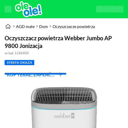
AGD małe
Dom
Oczyszczacze powietrza
Oczyszczacz powietrza Webber Jumbo AP
9800 Jonizacja
nr kat. 1196903
STREFA OKAZJI
KUP TERAZ, ZAPŁAĆ
ZA 30 DNI