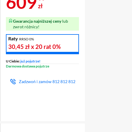
Cena 609 zł
609
zł
Gwarancja najniższej ceny
lub
zwrot różnicy!
Raty
RRSO 0%
30,45 zł
x 20 rat
0%
U Ciebie:
już pojutrze!
Darmowa dostawa pojutrze
Zadzwoń i zamów
812 812 812