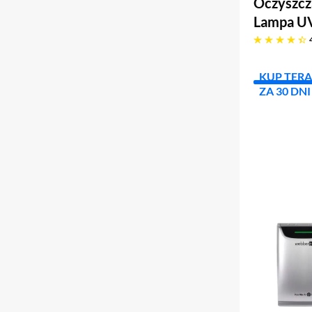
Oczyszcz
Lampa UV
4.4 gwiazdek
KUP TERA
ZA 30 DNI