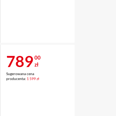
Cena 789 zł
789
00
zł
Sugerowana cena
producenta:
1 599 zł