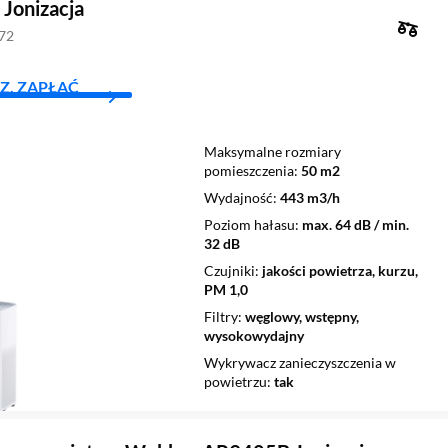
 Jonizacja
272
Z, ZAPŁAĆ
Maksymalne rozmiary
pomieszczenia
50 m2
Wydajność
443 m3/h
Poziom hałasu
max. 64 dB / min.
32 dB
Czujniki
jakości powietrza, kurzu,
PM 1,0
Filtry
węglowy, wstępny,
wysokowydajny
Wykrywacz zanieczyszczenia w
powietrzu
tak