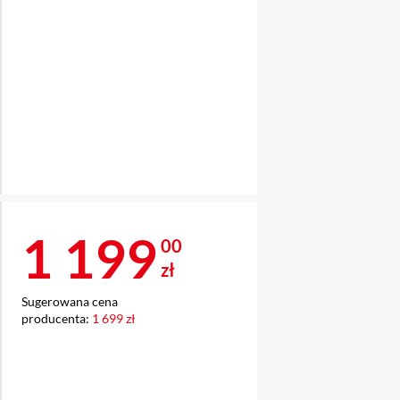
Cena 1 199 zł
1 199
00
zł
Sugerowana cena
producenta:
1 699 zł