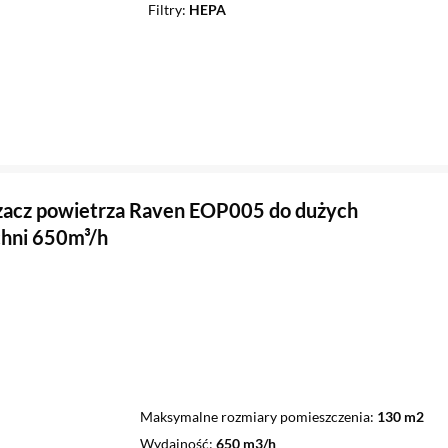
Filtry
HEPA
acz powietrza Raven EOP005 do dużych
hni 650m³/h
Maksymalne rozmiary pomieszczenia
130 m2
Wydajność
650 m3/h