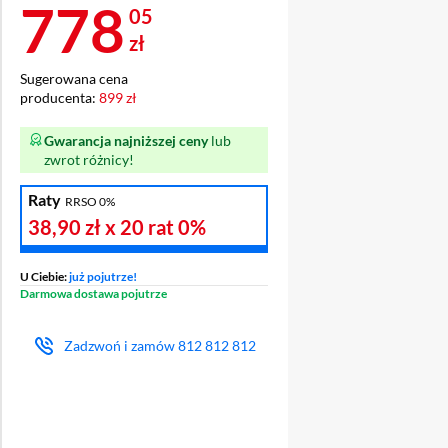
Cena 778,05 zł
778
05
zł
Sugerowana cena
producenta:
899 zł
Gwarancja najniższej ceny
lub
zwrot różnicy!
Raty
RRSO 0%
38,90 zł
x 20 rat
0%
U Ciebie:
już pojutrze!
Darmowa dostawa pojutrze
Zadzwoń i zamów
812 812 812