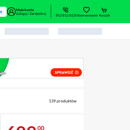
Moje konto
aj
Zaloguj / Zarejestruj
812 812 812
Obserwowane
Koszyk
alny element 1 z 2
139
produktów
00