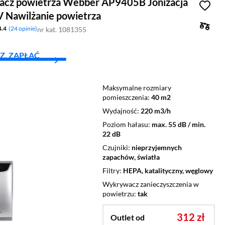
acz powietrza Webber AP9405B Jonizacja
 Nawilżanie powietrza
4.4
24 opinie
nr kat. 1081355
Z, ZAPŁAĆ
Maksymalne rozmiary
pomieszczenia
40 m2
Wydajność
220 m3/h
Poziom hałasu
max. 55 dB / min.
22 dB
Czujniki
nieprzyjemnych
zapachów, światła
Filtry
HEPA, katalityczny, węglowy
Wykrywacz zanieczyszczenia w
powietrzu
tak
312 zł
Outlet od