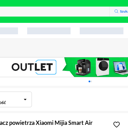
Szuk
Karuzela z banerami, aktu
ość
cz powietrza Xiaomi Mijia Smart Air