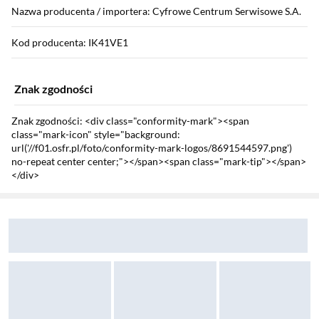
Nazwa producenta / importera: Cyfrowe Centrum Serwisowe S.A.
Kod producenta: IK41VE1
Znak zgodności
Znak zgodności: <div class="conformity-mark"><span
class="mark-icon" style="background:
url('//f01.osfr.pl/foto/conformity-mark-logos/8691544597.png')
no-repeat center center;"></span><span class="mark-tip"></span>
</div>
Sekcja pominięta
Zostałeś przeniesiony do opinii
Zostałeś przeniesiony do pytań i odpowiedzi