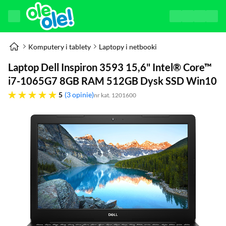
Komputery i tablety
Laptopy i netbooki
Laptop Dell Inspiron 3593 15,6" Intel® Core™
i7-1065G7 8GB RAM 512GB Dysk SSD Win10
pięć gwiazdek
5
3 opinie
nr kat. 1201600