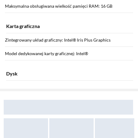
Maksymalna obsługiwana wielkość pamięci RAM: 16 GB
Karta graficzna
Zintegrowany układ graficzny: Intel® Iris Plus Graphics
Model dedykowanej karty graficznej: Intel®
Dysk
Sekcja pominięta
Pojemność dysku SSD: 512 GB
Zostałeś przeniesiony do opinii
Zostałeś przeniesiony do pytań i odpowiedzi
Typ dysku SSD: M.2
Oprogramowanie systemowe
System operacyjny: Windows 10 Home Edition