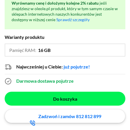
Wyrównamy cenę i dołożymy kolejne 2% rabatu
jeśli
znajdziesz w oleole.pl produkt, który w tym samym czasie w
sklepach internetowych naszych konkurentów jest
dostępny w niższej cenie
Sprawdź szczegóły
Warianty produktu
Pamięć RAM:
16 GB
…
32 GB
Najwcześniej u Ciebie:
już pojutrze!
Darmowa dostawa
pojutrze
Do koszyka
Zadzwoń i zamów 812 812 899