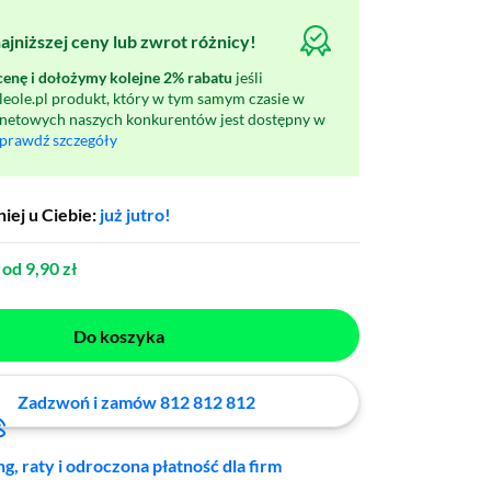
jniższej ceny lub zwrot różnicy!
nę i dołożymy kolejne 2% rabatu
jeśli
oleole.pl produkt, który w tym samym czasie w
rnetowych naszych konkurentów jest dostępny w
prawdź szczegóły
iej u Ciebie:
już jutro!
od 9,90 zł
Do koszyka
Zadzwoń i zamów 812 812 812
ng, raty i odroczona płatność dla firm