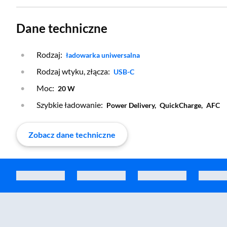
Dane techniczne
Rodzaj:
Otwórz warstwę
ładowarka uniwersalna
Rodzaj wtyku, złącza:
Otwórz warstwę
USB-C
Moc:
20 W
Szybkie ładowanie:
Power Delivery,
QuickCharge,
AFC
Zobacz dane techniczne
Zostałeś przeniesiony do sekcji akcesoriów