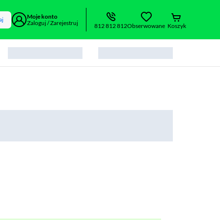
Moje konto
aj
Zaloguj / Zarejestruj
812 812 812
Obserwowane
Koszyk