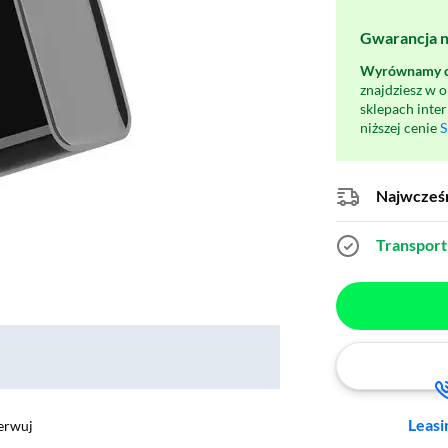
Gwarancja na
Wyrównamy ce
znajdziesz w 
sklepach inte
niższej cenie
S
Najwcześn
Transport 
Leasi
erwuj