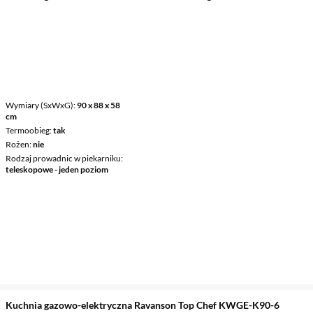
Wymiary (SxWxG)
90 x 88 x 58
cm
Termoobieg
tak
Rożen
nie
Rodzaj prowadnic w piekarniku
teleskopowe - jeden poziom
Kuchnia gazowo-elektryczna Ravanson Top Chef KWGE-K90-6