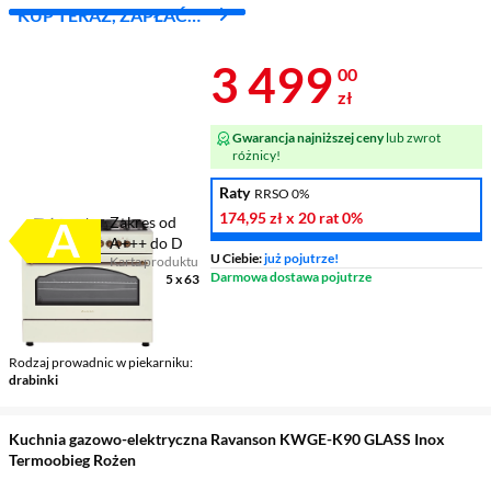
KUP TERAZ, ZAPŁAĆ
ZA 30 DNI
Cena 3 499 z
3 499
00
zł
Gwarancja najniższej ceny
lub zwrot
różnicy!
Raty
RRSO 0%
174,95 zł
x 20 rat
0%
Zakres od
A+++ do D
U Ciebie:
już pojutrze!
Karta produktu
Plik w formacie pdf
(otworzy się w nowym oknie)
Darmowa dostawa pojutrze
Wymiary (SxWxG)
90 x 88,5 x 63
cm
Termoobieg
tak
Rożen
tak
Rodzaj prowadnic w piekarniku
drabinki
Kuchnia gazowo-elektryczna Ravanson KWGE-K90 GLASS Inox
Termoobieg Rożen