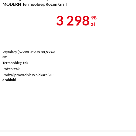
MODERN Termoobieg Rożen Grill
Cena 3 298,9
3 298
98
zł
Wymiary (SxWxG)
90 x 88,5 x 63
cm
Termoobieg
tak
Rożen
tak
Rodzaj prowadnic w piekarniku
drabinki