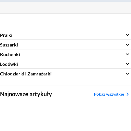
Pralki
Suszarki
Kuchenki
Lodówki
Chłodziarki I Zamrażarki
Sekcja pominięta
Najnowsze artykuły
Pokaż wszystkie