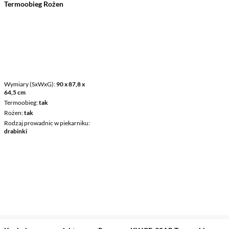
Termoobieg Rożen
Wymiary (SxWxG)
90 x 87,8 x
64,5 cm
Termoobieg
tak
Rożen
tak
Rodzaj prowadnic w piekarniku
drabinki