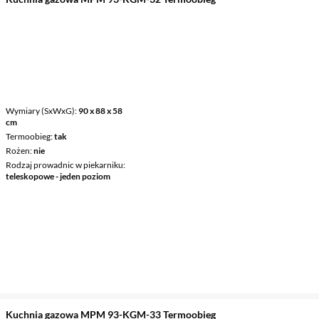
Wymiary (SxWxG)
90 x 88 x 58
cm
Termoobieg
tak
Rożen
nie
Rodzaj prowadnic w piekarniku
teleskopowe - jeden poziom
Kuchnia gazowa MPM 93-KGM-33 Termoobieg