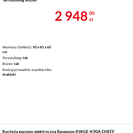
Cena 2 948 z
2 948
00
zł
Wymiary (SxWxG)
90 x 85 x 60
cm
Termoobieg
tak
Rożen
tak
Rodzaj prowadnic w piekarniku
drabinki
Kuchnia gazowo-elektryczna Ravanson KWGE-K90A CHEFF