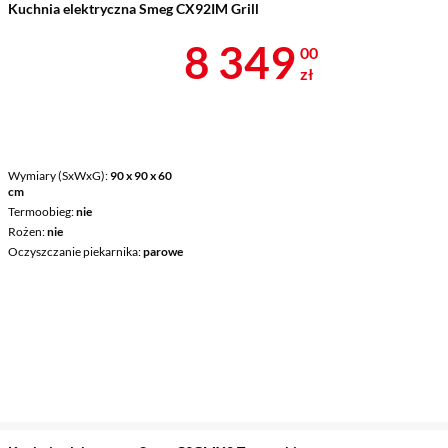
Kuchnia elektryczna Smeg CX92IM Grill
Cena 8 349 z
8 349
00
zł
Wymiary (SxWxG)
90 x 90 x 60
cm
Termoobieg
nie
Rożen
nie
Oczyszczanie piekarnika
parowe