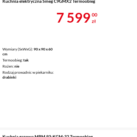
Kuchnia elektryczna Smeg C9GMX2 Termoobieg
Cena 7 599 z
7 599
00
zł
Wymiary (SxWxG)
90 x 90 x 60
cm
Termoobieg
tak
Rożen
nie
Rodzaj prowadnic w piekarniku
drabinki
Kuchnia gazowa MPM 93-KGM-32 Termoobieg