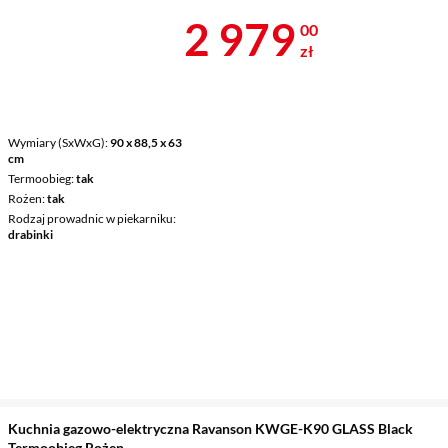
Cena 2 979 z
2 979
00
zł
Wymiary (SxWxG)
90 x 88,5 x 63
cm
Termoobieg
tak
Rożen
tak
Rodzaj prowadnic w piekarniku
drabinki
Kuchnia gazowo-elektryczna Ravanson KWGE-K90 GLASS Black
Termoobieg Rożen