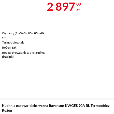
Cena 2 897 z
2 897
00
zł
Wymiary (SxWxG)
90 x 85 x 60
cm
Termoobieg
tak
Rożen
tak
Rodzaj prowadnic w piekarniku
drabinki
Kuchnia gazowo-elektryczna Ravanson KWGEK90A BL Termoobieg
Rożen