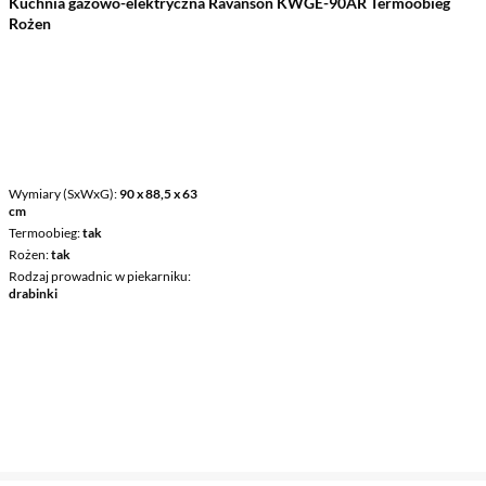
Kuchnia gazowo-elektryczna Ravanson KWGE-90AR Termoobieg
Rożen
Wymiary (SxWxG)
90 x 88,5 x 63
cm
Termoobieg
tak
Rożen
tak
Rodzaj prowadnic w piekarniku
drabinki