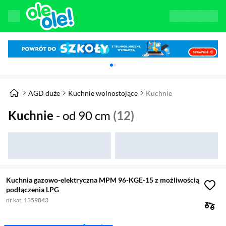
Karuzela z banerami, aktualny element 1 z 
AGD duże
Kuchnie wolnostojące
Kuchnie
Kuchnie
- od 90 cm
(12)
Kuchnia gazowo-elektryczna MPM 96-KGE-15 z możliwością
podłączenia LPG
nr kat. 1359843