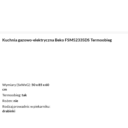
Kuchnia gazowo-elektryczna Beko FSM52335DS Termoobieg
Wymiary (SxWxG)
50 x 85 x 60
cm
Termoobieg
tak
Rożen
nie
Rodzaj prowadnic w piekarniku
drabinki