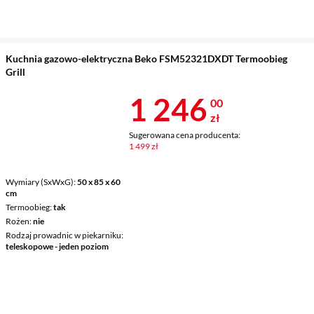
Kuchnia gazowo-elektryczna Beko FSM52321DXDT Termoobieg
Grill
Cena 1 246 z
1 246
00
zł
Sugerowana cena producenta:
1 499 zł
Wymiary (SxWxG)
50 x 85 x 60
cm
Termoobieg
tak
Rożen
nie
Rodzaj prowadnic w piekarniku
teleskopowe - jeden poziom