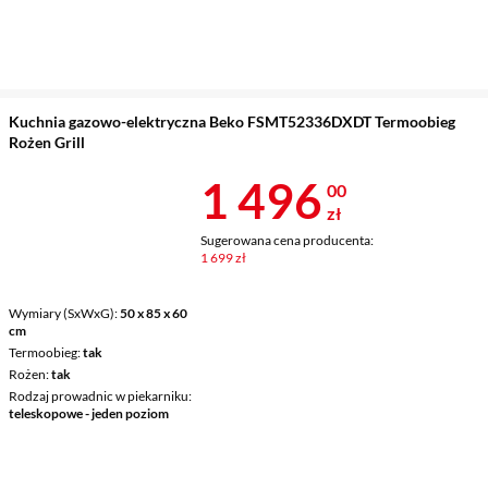
Kuchnia gazowo-elektryczna Beko FSMT52336DXDT Termoobieg
Rożen Grill
Cena 1 496 z
1 496
00
zł
Sugerowana cena producenta:
1 699 zł
Wymiary (SxWxG)
50 x 85 x 60
cm
Termoobieg
tak
Rożen
tak
Rodzaj prowadnic w piekarniku
teleskopowe - jeden poziom