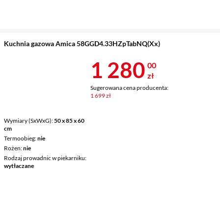
Kuchnia gazowa Amica 58GGD4.33HZpTabNQ(Xx)
Cena 1 280 z
1 280
00
zł
Sugerowana cena producenta:
1 699 zł
Wymiary (SxWxG)
50 x 85 x 60
cm
Termoobieg
nie
Rożen
nie
Rodzaj prowadnic w piekarniku
wytłaczane