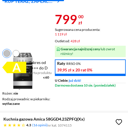
KUP TERAZ, ZAPŁAĆ
ZA 30 DNI
Cena 799 zł
799
00
zł
Sugerowana cena producenta:
1 119 zł
Outlet od:
428 zł
Gwarancja najniższej ceny
lub zwrot
różnicy!
Zakres od
Raty
RRSO 0%
A+++ do D
39,95 zł
x 20 rat
0%
Karta produktu
Plik w formacie pdf
(otworzy się w nowym oknie)
Wymiary (SxWxG)
50 x 85 x 60
U Ciebie:
już dziś!
cm
Darmowa dostawa 10 sie. (poniedziałek)
Termoobieg
nie
Rożen
nie
Rodzaj prowadnic w piekarniku
wytłaczane
Kuchnia gazowa Amica 58GGD4.23ZPFQ(Xx)
4.3 gwiazdek
4.3
16 opinii
nr kat. 1074115