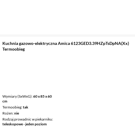
Kuchnia gazowo-elektryczna Amica 6123GED3.39HZpTsDpNA(Xx)
Termoobieg
Wymiary (SxWxG)
60 x 85 x 60
cm
Termoobieg
tak
Rożen
nie
Rodzaj prowadnic w piekarniku
teleskopowe - jeden poziom