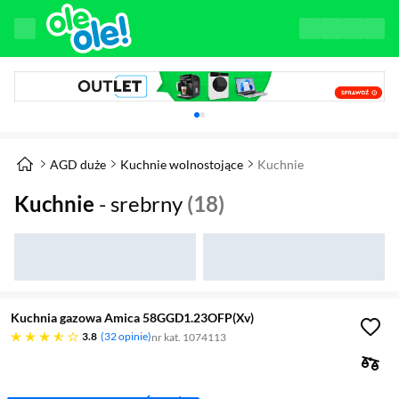
Karuzela z banerami, aktualny element 1 z 
AGD duże
Kuchnie wolnostojące
Kuchnie
Kuchnie
- srebrny
(18)
Kuchnia gazowa Amica 58GGD1.23OFP(Xv)
3.8 gwiazdek
3.8
32 opinie
nr kat. 1074113