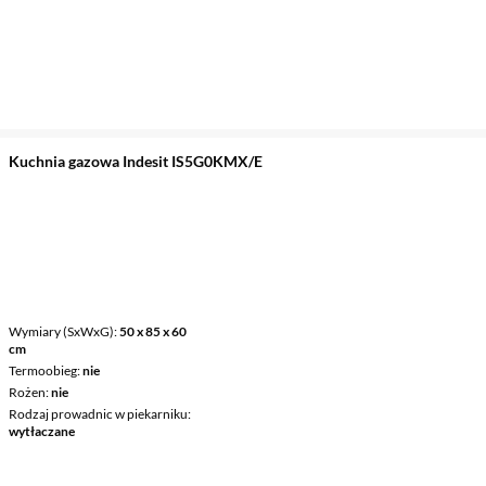
Kuchnia gazowa Indesit IS5G0KMX/E
Wymiary (SxWxG)
50 x 85 x 60
cm
Termoobieg
nie
Rożen
nie
Rodzaj prowadnic w piekarniku
wytłaczane