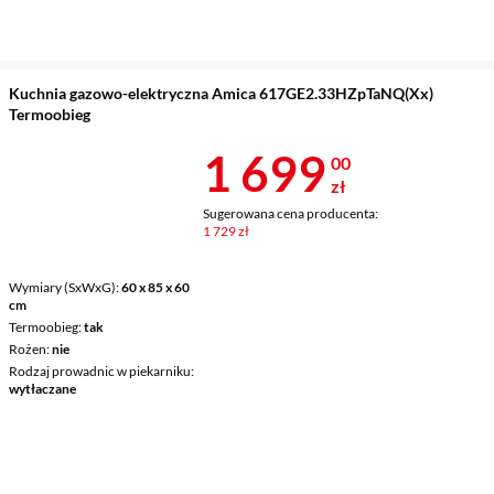
Kuchnia gazowo-elektryczna Amica 617GE2.33HZpTaNQ(Xx)
Termoobieg
Cena 1 699 z
1 699
00
zł
Sugerowana cena producenta:
1 729 zł
Wymiary (SxWxG)
60 x 85 x 60
cm
Termoobieg
tak
Rożen
nie
Rodzaj prowadnic w piekarniku
wytłaczane