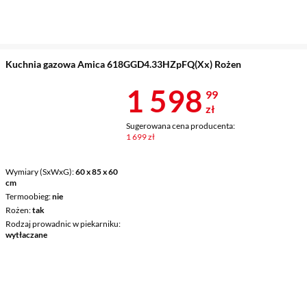
Kuchnia gazowa Amica 618GGD4.33HZpFQ(Xx) Rożen
Cena 1 598,9
1 598
99
zł
Sugerowana cena producenta:
1 699 zł
Wymiary (SxWxG)
60 x 85 x 60
cm
Termoobieg
nie
Rożen
tak
Rodzaj prowadnic w piekarniku
wytłaczane