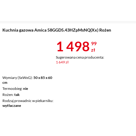
Kuchnia gazowa Amica 58GGD5.43HZpMsNQ(Xx) Rożen
Cena 1 498,9
1 498
99
zł
Sugerowana cena producenta:
1 649 zł
Wymiary (SxWxG)
50 x 85 x 60
cm
Termoobieg
nie
Rożen
tak
Rodzaj prowadnic w piekarniku
wytłaczane