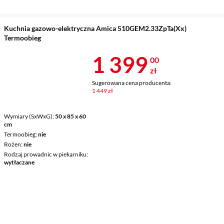
Kuchnia gazowo-elektryczna Amica 510GEM2.33ZpTa(Xx)
Termoobieg
Cena 1 399 z
1 399
00
zł
Sugerowana cena producenta:
1 449 zł
Wymiary (SxWxG)
50 x 85 x 60
cm
Termoobieg
nie
Rożen
nie
Rodzaj prowadnic w piekarniku
wytłaczane