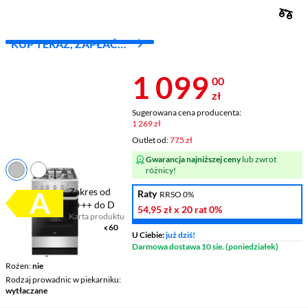
KUP TERAZ, ZAPŁAĆ
ZA 30 DNI
Cena 1 099 z
1 099
00
zł
Sugerowana cena producenta:
1 269 zł
Outlet od:
775 zł
Gwarancja najniższej ceny
lub zwrot
różnicy!
Zakres od
Raty
RRSO 0%
A+++ do D
54,95 zł
x 20 rat
0%
Karta produktu
Plik w formacie pdf
(otworzy się w nowym oknie)
Wymiary (SxWxG)
50 x 85 x 60
U Ciebie:
już dziś!
cm
Darmowa dostawa 10 sie. (poniedziałek)
Termoobieg
nie
Rożen
nie
Rodzaj prowadnic w piekarniku
wytłaczane