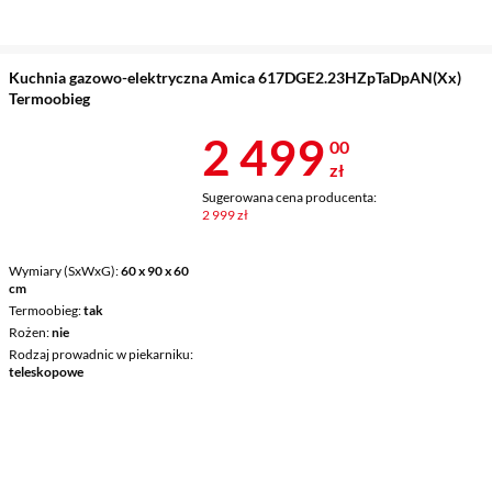
Kuchnia gazowo-elektryczna Amica 617DGE2.23HZpTaDpAN(Xx)
Termoobieg
Cena 2 499 z
2 499
00
zł
Sugerowana cena producenta:
2 999 zł
Wymiary (SxWxG)
60 x 90 x 60
cm
Termoobieg
tak
Rożen
nie
Rodzaj prowadnic w piekarniku
teleskopowe