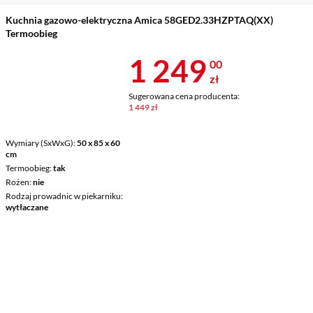
Kuchnia gazowo-elektryczna Amica 58GED2.33HZPTAQ(XX)
Termoobieg
Cena 1 249 z
1 249
00
zł
Sugerowana cena producenta:
1 449 zł
Wymiary (SxWxG)
50 x 85 x 60
cm
Termoobieg
tak
Rożen
nie
Rodzaj prowadnic w piekarniku
wytłaczane