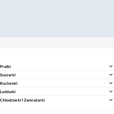
Pralki
Suszarki
Kuchenki
Lodówki
Chłodziarki I Zamrażarki
Sekcja pominięta