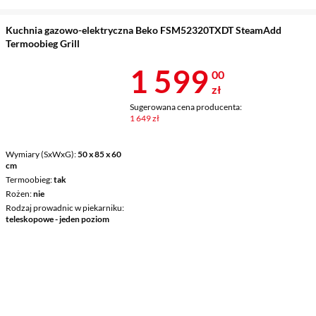
Kuchnia gazowo-elektryczna Beko FSM52320TXDT SteamAdd
Termoobieg Grill
Cena 1 599 z
1 599
00
zł
Sugerowana cena producenta:
1 649 zł
Wymiary (SxWxG)
50 x 85 x 60
cm
Termoobieg
tak
Rożen
nie
Rodzaj prowadnic w piekarniku
teleskopowe - jeden poziom