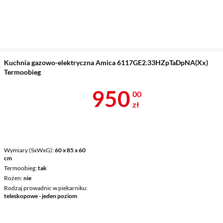
Kuchnia gazowo-elektryczna Amica 6117GE2.33HZpTaDpNA(Xx)
Termoobieg
Cena 950 zł
950
00
zł
Wymiary (SxWxG)
60 x 85 x 60
cm
Termoobieg
tak
Rożen
nie
Rodzaj prowadnic w piekarniku
teleskopowe - jeden poziom