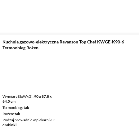
Kuchnia gazowo-elektryczna Ravanson Top Chef KWGE-K90-6
Termoobieg Rożen
Wymiary (SxWxG)
90 x 87,8 x
64,5 cm
Termoobieg
tak
Rożen
tak
Rodzaj prowadnic w piekarniku
drabinki