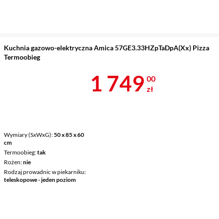
Kuchnia gazowo-elektryczna Amica 57GE3.33HZpTaDpA(Xx) Pizza
Termoobieg
Cena 1 749 z
1 749
00
zł
Wymiary (SxWxG)
50 x 85 x 60
cm
Termoobieg
tak
Rożen
nie
Rodzaj prowadnic w piekarniku
teleskopowe - jeden poziom