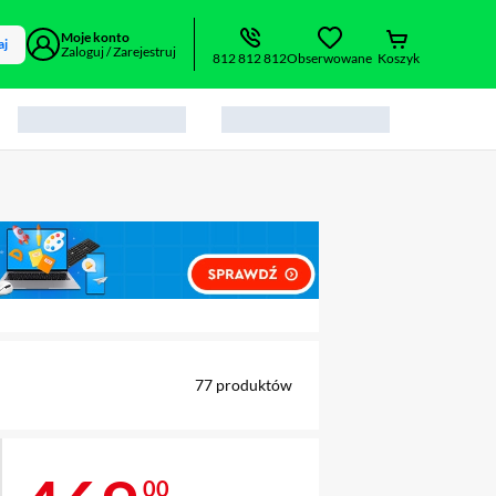
Moje konto
aj
Zaloguj / Zarejestruj
812 812 812
Obserwowane
Koszyk
alny element 1 z 1
77
produktów
00