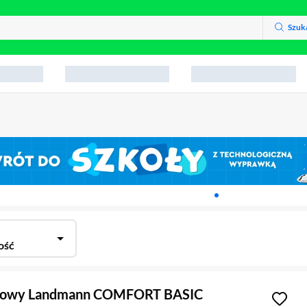
Szuk
Karuzela z banerami, aktu
ość
ęglowy Landmann COMFORT BASIC