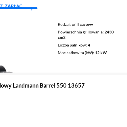
Z, ZAPŁAĆ
Rodzaj
grill gazowy
Powierzchnia grillowania
2430
cm2
Liczba palników
4
Moc całkowita (kW)
12 kW
glowy Landmann Barrel 550 13657