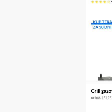
cztery gwiazdki
KUP TERA
ZA 30 DNI
Grill ga
nr kat. 1312