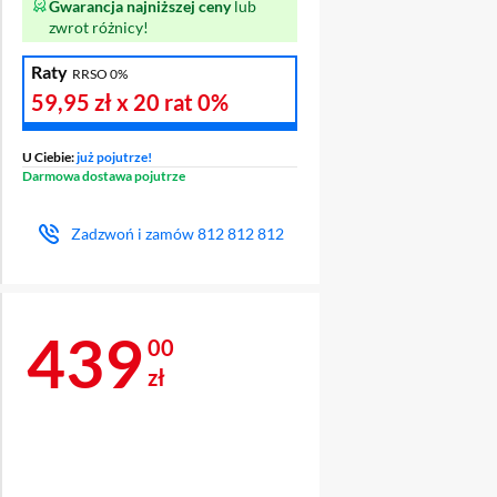
Gwarancja najniższej ceny
lub
zwrot różnicy!
Raty
RRSO 0%
59,95 zł
x 20 rat
0%
U Ciebie:
już pojutrze!
Darmowa dostawa pojutrze
Zadzwoń i zamów
812 812 812
Cena 439 zł
439
00
zł