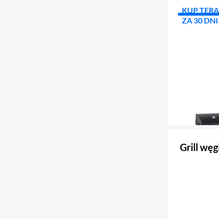
KUP TERA
ZA 30 DNI
Grill wę