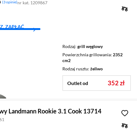
4
3 opinie
nr kat. 1209867
Z, ZAPŁAĆ
Rodzaj
grill węglowy
Powierzchnia grillowania
2352
cm2
Rodzaj rusztu
żeliwo
352 zł
Outlet od
zowy Landmann Rookie 3.1 Cook 13714
361