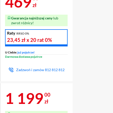
Cena 469 zł
469
zł
Gwarancja najniższej ceny
lub
zwrot różnicy!
Raty
RRSO 0%
23,45 zł
x 20 rat
0%
U Ciebie:
już pojutrze!
Darmowa dostawa pojutrze
Zadzwoń i zamów
812 812 812
Cena 1 199 zł
1 199
00
zł