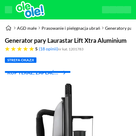
AGD małe
Prasowanie i pielęgnacja ubrań
Generatory pary
Generator pary Laurastar Lift Xtra Aluminium
pięć gwiazdek
5
18 opinii
nr kat. 1201783
STREFA OKAZJI
KUP TERAZ, ZAPŁAĆ
ZA 30 DNI