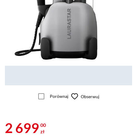
Porównaj
Obserwuj
2 699
00
zł