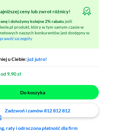
jniższej ceny lub zwrot różnicy!
nę i dołożymy kolejne 2% rabatu
jeśli
oleole.pl produkt, który w tym samym czasie w
rnetowych naszych konkurentów jest dostępny w
prawdź szczegóły
iej u Ciebie:
już jutro!
od 9,90 zł
Do koszyka
Zadzwoń i zamów 812 812 812
ng, raty i odroczona płatność dla firm