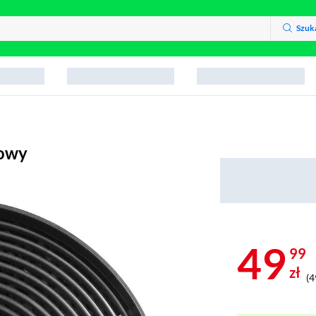
Szuk
lowy
49
99
zł
(4