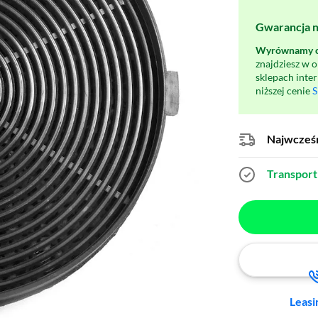
Gwarancja na
Wyrównamy ce
znajdziesz w 
sklepach inte
niższej cenie
S
Najwcześn
Transport 
Leasi