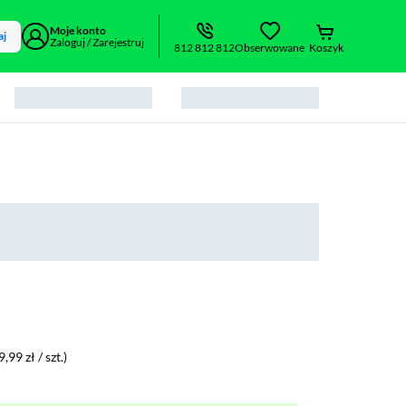
Moje konto
aj
Zaloguj / Zarejestruj
812 812 812
Obserwowane
Koszyk
9,99 zł / szt.)