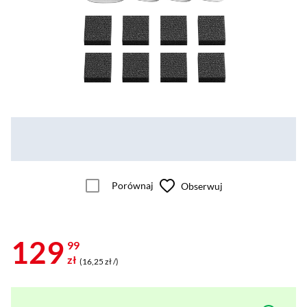
Porównaj
Obserwuj
129
99
zł
(16,25 zł /)