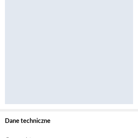
Zostałeś przeniesiony do danych technicznych produktu
Dane techniczne