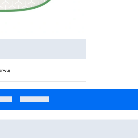
erwuj
PD01
Worki Catlink Do kuwety Open X
Filtr PetKit wymienne do pochłaniacza zapachów