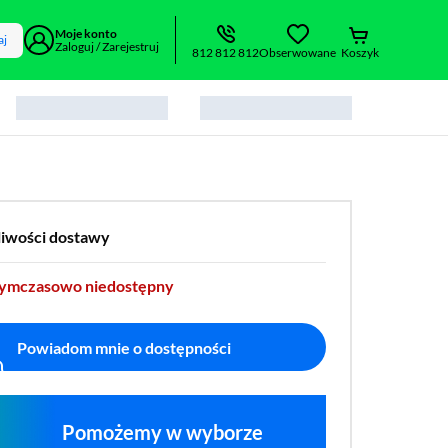
Moje konto
aj
Zaloguj / Zarejestruj
812 812 812
Obserwowane
Koszyk
liwości dostawy
tymczasowo niedostępny
Powiadom mnie o dostępności
Pomożemy w wyborze