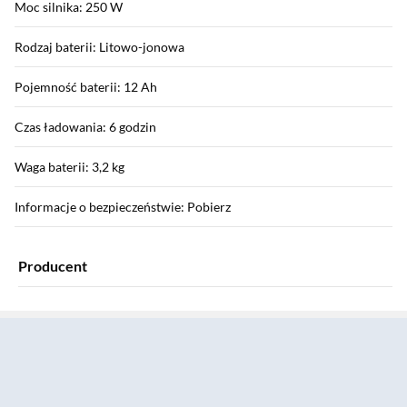
Moc silnika: 250 W
Rodzaj baterii: Litowo-jonowa
Pojemność baterii: 12 Ah
Czas ładowania: 6 godzin
Waga baterii: 3,2 kg
Informacje o bezpieczeństwie: Pobierz
Producent
Sekcja pominięta
Nazwa producenta: MSAN Grupa d.o.o.
Marka: MS Energy
Dane kontaktowe producenta