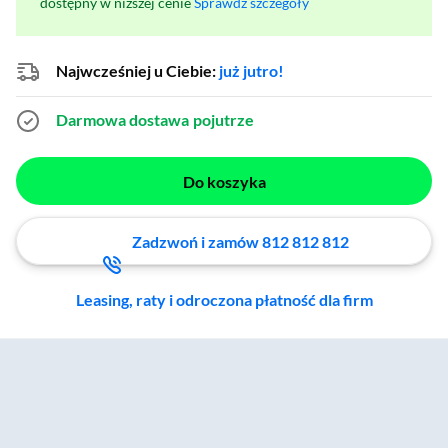
dostępny w niższej cenie
Sprawdź szczegóły
Najwcześniej u Ciebie:
już jutro!
Darmowa dostawa
pojutrze
Do koszyka
Zadzwoń i zamów 812 812 812
Leasing, raty i odroczona płatność dla firm
Zostałeś przeniesiony do sekcji akcesoriów