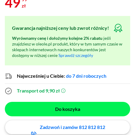
49
zł
Gwarancja najniższej ceny lub zwrot różnicy!
Wyrównamy cenę i dołożymy kolejne 2% rabatu
jeśli
znajdziesz w oleole.pl produkt, który w tym samym czasie w
sklepach internetowych naszych konkurentów jest
dostępny w niższej cenie
Sprawdź szczegóły
Najwcześniej u Ciebie:
do 7 dni roboczych
Transport od 9,90 zł
(otworzy się w nowym oknie)
Do koszyka
Zadzwoń i zamów 812 812 812