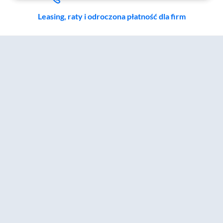
Leasing, raty i odroczona płatność dla firm
Zostałeś przeniesiony do sekcji akcesoriów