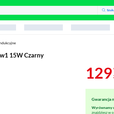
Szuk
indukcyjne
3w1 15W Czarny
129
Gwarancja na
Wyrównamy ce
znajdziesz w 