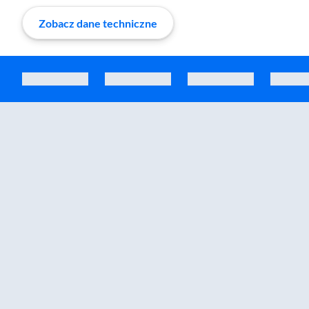
Zobacz dane techniczne
Zostałeś przeniesiony do sekcji akcesoriów