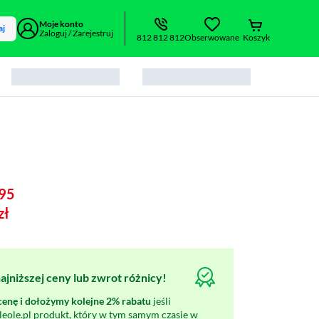
Moje konto
aj
Zaloguj / Zarejestruj
812 812 812
Obserwowane
Koszyk
95
zł
jniższej ceny lub zwrot różnicy!
nę i dołożymy kolejne 2% rabatu
jeśli
oleole.pl produkt, który w tym samym czasie w