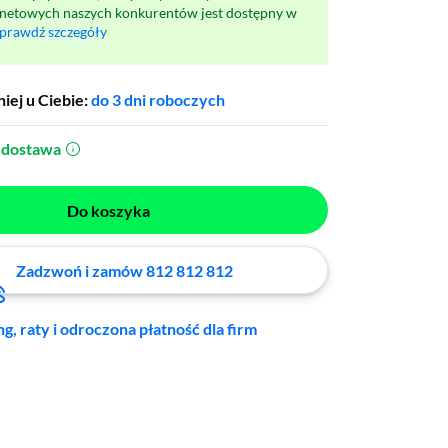
rnetowych naszych konkurentów jest dostępny w
prawdź szczegóły
iej u Ciebie:
do 3 dni roboczych
dostawa
(otworzy się w nowym oknie)
Do koszyka
Zadzwoń i zamów 812 812 812
ng, raty i odroczona płatność dla firm