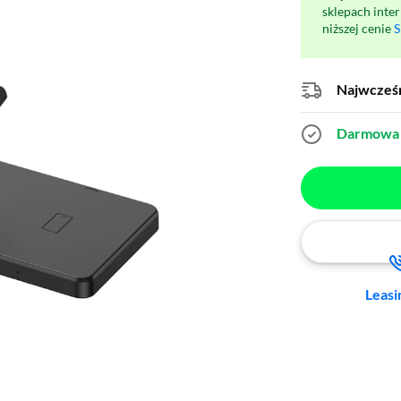
sklepach inte
niższej cenie
S
Najwcześn
Darmowa 
Leasi