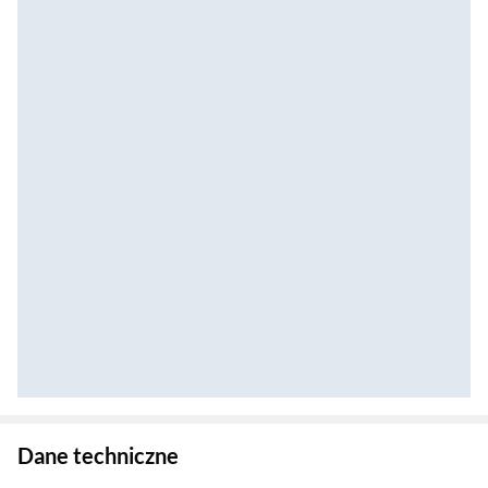
Zostałeś przeniesiony do danych technicznych produktu
Dane techniczne