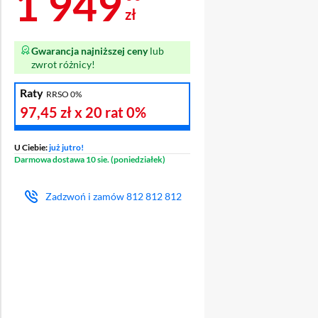
Cena 1 949 zł
1 949
zł
Gwarancja najniższej ceny
lub
zwrot różnicy!
Raty
RRSO 0%
97,45 zł
x 20 rat
0%
U Ciebie:
już jutro!
Darmowa dostawa 10 sie. (poniedziałek)
Zadzwoń i zamów
812 812 812