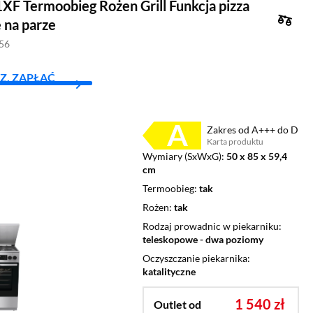
F Termoobieg Rożen Grill Funkcja pizza
 na parze
856
Z, ZAPŁAĆ
Zakres od A+++ do D
Karta produktu
Plik w formacie pdf
(otworzy się w nowym oknie)
Wymiary (SxWxG)
50 x 85 x 59,4
cm
Termoobieg
tak
Rożen
tak
Rodzaj prowadnic w piekarniku
teleskopowe - dwa poziomy
Oczyszczanie piekarnika
katalityczne
1 540 zł
Outlet od