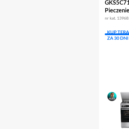
GKS5C71X
Pieczenie
nr kat. 1396
KUP TERA
ZA 30 DNI