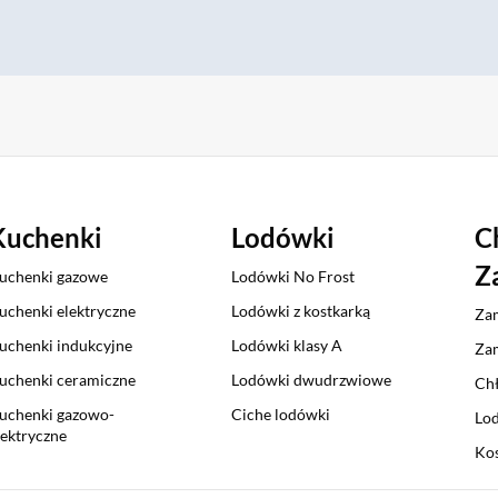
Kuchenki
Lodówki
C
Z
uchenki gazowe
Lodówki No Frost
uchenki elektryczne
Lodówki z kostkarką
Zam
uchenki indukcyjne
Lodówki klasy A
Zam
uchenki ceramiczne
Lodówki dwudrzwiowe
Chł
uchenki gazowo-
Ciche lodówki
Lod
lektryczne
Kos