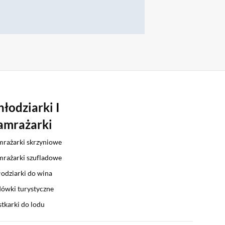
hłodziarki I
amrażarki
rażarki skrzyniowe
rażarki szufladowe
odziarki do wina
ówki turystyczne
tkarki do lodu