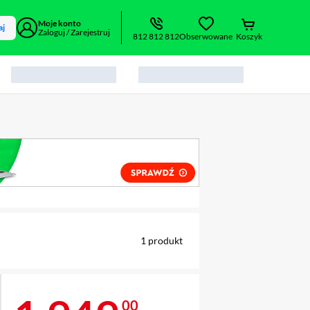
Moje konto
aj
Zaloguj / Zarejestruj
812 812 812
Obserwowane
Koszyk
alny element 1 z 2
1
produkt
00