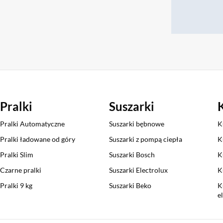
Pralki
Suszarki
Pralki Automatyczne
Suszarki bębnowe
K
Pralki ładowane od góry
Suszarki z pompą ciepła
K
Pralki Slim
Suszarki Bosch
K
Czarne pralki
Suszarki Electrolux
K
Pralki 9 kg
Suszarki Beko
K
e
Sekcja pominięta