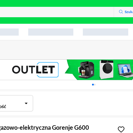
Szuk
Karuzela z banerami, aktu
ość
gazowo-elektryczna Gorenje G600