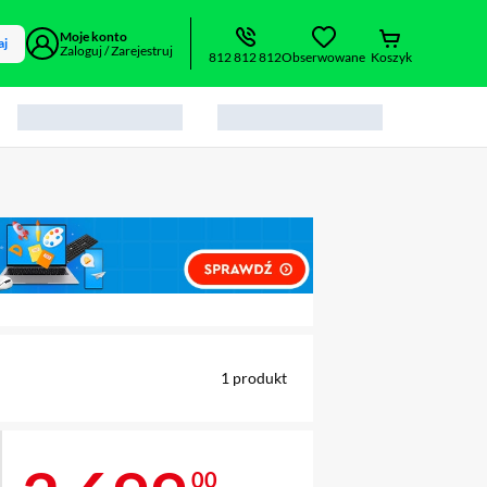
Moje konto
aj
Zaloguj / Zarejestruj
812 812 812
Obserwowane
Koszyk
alny element 1 z 2
1
produkt
00