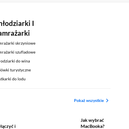
hłodziarki I
amrażarki
rażarki skrzyniowe
rażarki szufladowe
odziarki do wina
ówki turystyczne
tkarki do lodu
Pokaż wszystkie
Jak wybrać
łączyć i
MacBooka?