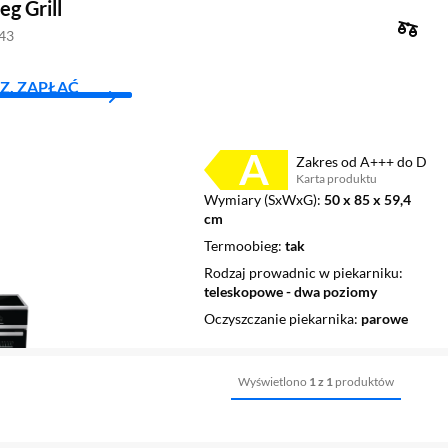
g Grill
843
Z, ZAPŁAĆ
Zakres od A+++ do D
Karta produktu
Plik w formacie pdf
(otworzy się w nowym oknie)
Wymiary (SxWxG)
50 x 85 x 59,4
cm
Termoobieg
tak
Rodzaj prowadnic w piekarniku
teleskopowe - dwa poziomy
Oczyszczanie piekarnika
parowe
Wyświetlono
1 z 1
produktów