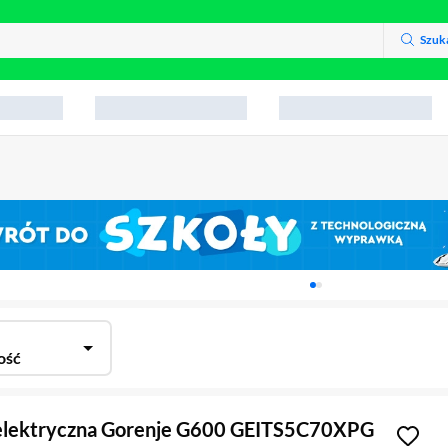
Szuk
Karuzela z banerami, aktu
ość
elektryczna Gorenje G600 GEITS5C70XPG