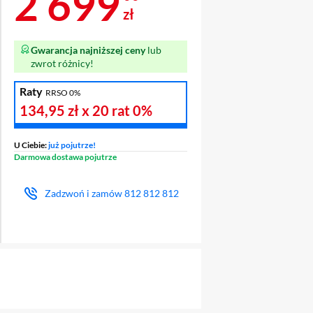
Cena 2 699 zł
2 699
zł
Gwarancja najniższej ceny
lub
zwrot różnicy!
Raty
RRSO 0%
134,95 zł
x 20 rat
0%
U Ciebie:
już pojutrze!
Darmowa dostawa pojutrze
Zadzwoń i zamów
812 812 812