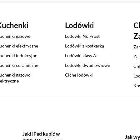
Kuchenki
Lodówki
C
Z
uchenki gazowe
Lodówki No Frost
uchenki elektryczne
Lodówki z kostkarką
Zam
uchenki indukcyjne
Lodówki klasy A
Zam
uchenki ceramiczne
Lodówki dwudrzwiowe
Chł
uchenki gazowo-
Ciche lodówki
Lod
lektryczne
Kos
Jaki iPad kupić w
Jak wy