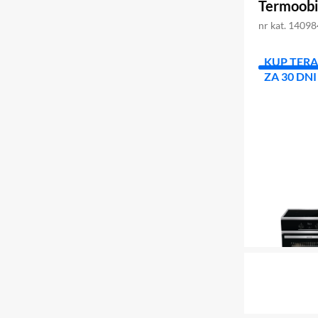
Termoobie
nr kat. 1409
KUP TERA
ZA 30 DNI