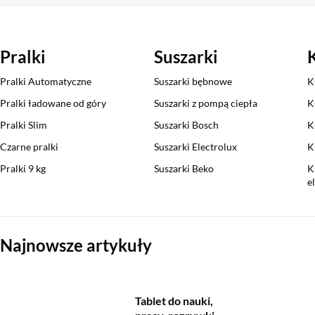
Pralki
Suszarki
Pralki Automatyczne
Suszarki bębnowe
K
Pralki ładowane od góry
Suszarki z pompą ciepła
K
Pralki Slim
Suszarki Bosch
K
Czarne pralki
Suszarki Electrolux
K
Pralki 9 kg
Suszarki Beko
K
e
Sekcja pominięta
Najnowsze artykuły
Tablet do nauki,