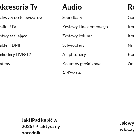
Akcesoria Tv
Audio
R
chwyty do telewizorów
Soundbary
Go
zafki RTV
Zestawy kina domowego
Kon
istwy zasilające
Zestawy kolumn
Kon
able HDMI
Subwoofery
Nin
ekodery DVB-T2
Amplitunery
Kon
nteny
Kolumny głośnikowe
Odt
AirPods 4
Jaki iPad kupić w
Jak wy
2025? Praktyczny
włączy
poradnik