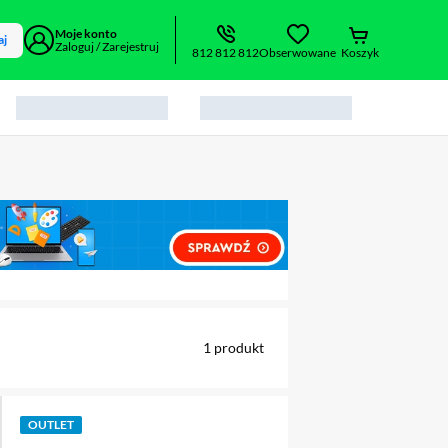
Moje konto
aj
Zaloguj / Zarejestruj
812 812 812
Obserwowane
Koszyk
alny element 1 z 2
1
produkt
OUTLET