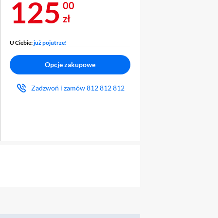
Cena 125 zł
125
00
zł
U Ciebie:
już pojutrze!
Opcje zakupowe
Zadzwoń i zamów
812 812 812