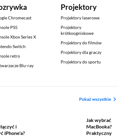
ozrywka
Projektory
ogle Chromecast
Projektory laserowe
sole PS5
Projektory
krótkoogniskowe
sole Xbox Series X
Projektory do filmów
tendo Switch
Projektory dla graczy
sole retro
Projektory do sportu
warzacze Blu-ray
Pokaż wszystkie
Jak wybrać
łączyć i
MacBooka?
ć iPhone'a?
Praktyczny